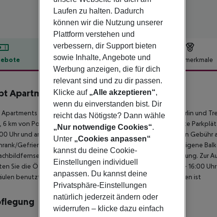
Laufen zu halten. Dadurch
können wir die Nutzung unserer
Plattform verstehen und
verbessern, dir Support bieten
sowie Inhalte, Angebote und
ebote
Hotelbeschreibung
Hotelmerkmale
Werbung anzeigen, die für dich
lbeschreibung
relevant sind und zu dir passen.
t Apartments Berlin
Klicke auf
„Alle akzeptieren“
,
3
wenn du einverstanden bist. Dir
Apartments Berlin liegt 15 Minuten Fahrt entfernt von: FEZ-Berlin und Tr
reicht das Nötigste? Dann wähle
, 6 km von Potsdamer Platz entfernt. Vor Ort gibt es begrenzte Parkplät
„Nur notwendige Cookies“
.
:00 Uhr und am Wochenende von 07:30 Uhr bis 11:00 Uhr gegen Gebühr an
Unter
„Cookies anpassen“
hrank/Gefrierfach und Herd, wie zu Hause. Die Zimmer haben eigene Bal
kannst du deine Cookie-
achbildfernseher mit Kabelempfang sorgen für gute Unterhaltung. Zur Au
Einstellungen individuell
en Sie die Öffnungszeiten der Rezeption: MO-FR: 10:00 Uhr - 16:00 Uhr S
anpassen. Du kannst deine
ulen benutzt haben, dass die Ladegebühr vor Ort zu entrichten ist
Privatsphäre-Einstellungen
natürlich jederzeit ändern oder
pflegung
widerrufen – klicke dazu einfach