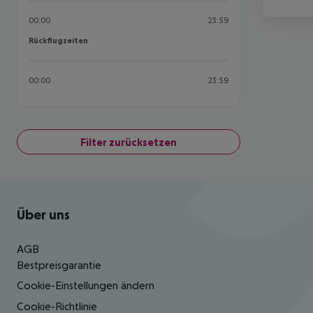
00:00
23:59
Rückflugzeiten
Rückflugzeiten
00:00
23:59
Filter zurücksetzen
Footer
Footer navigation
Über uns
AGB
Bestpreisgarantie
Cookie-Einstellungen ändern
Cookie-Richtlinie