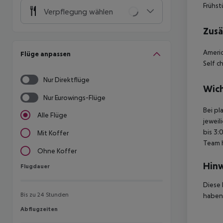
Frühst
Verpflegung wählen
Zusä
Americ
Flüge anpassen
Self c
Nur Direktflüge
Wich
Nur Eurowings-Flüge
Bei pl
Alle Flüge
jeweil
bis 3:
Mit Koffer
Team 
Ohne Koffer
Hinw
Flugdauer
Flugdauer
Diese 
Bis zu 24 Stunden
haben,
Abflugzeiten
Abflugzeiten