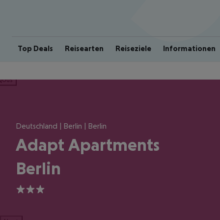
Top Deals
Reisearten
Reiseziele
Informationen
ious
Deutschland | Berlin | Berlin
Adapt Apartments
Berlin
3