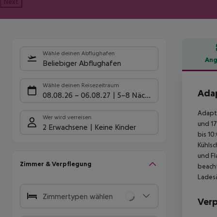
Next
Wähle deinen Abflughafen
Ang
Beliebiger Abflughafen
Hote
Wähle deinen Reisezeitraum
Adap
08.08.26
–
06.08.27
5-8 Nächte
Adapt 
Wer wird verreisen
und 17
2 Erwachsene
Keine Kinder
bis 10
Kühlsc
und Fl
Zimmer & Verpflegung
beacht
Ladesä
Zimmertypen wählen
Ver