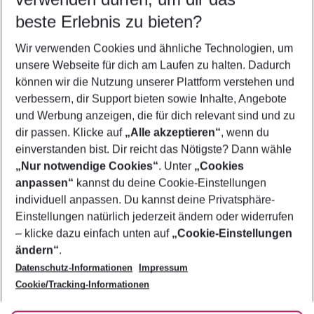
12.08.26
–
10.08.27
5-8 Nächte
beste Erlebnis zu bieten?
Wer wird verreisen
Wir verwenden Cookies und ähnliche Technologien, um
2 Erwachsene
Keine Kinder
unsere Webseite für dich am Laufen zu halten. Dadurch
können wir die Nutzung unserer Plattform verstehen und
Mehr Filter anzeigen
verbessern, dir Support bieten sowie Inhalte, Angebote
und Werbung anzeigen, die für dich relevant sind und zu
dir passen. Klicke auf
„Alle akzeptieren“
, wenn du
einverstanden bist. Dir reicht das Nötigste? Dann wähle
„Nur notwendige Cookies“
. Unter
„Cookies
anpassen“
kannst du deine Cookie-Einstellungen
Footer
Footer navigation
individuell anpassen. Du kannst deine Privatsphäre-
Über uns
Einstellungen natürlich jederzeit ändern oder widerrufen
AGB
– klicke dazu einfach unten auf
„Cookie-Einstellungen
Service & Hilfe
Bestpreisgarantie
ändern“
.
Datenschutz-Informationen
Impressum
Agenturbetreuung
Cookie-Einstellungen ändern
Folge uns
Barrierefreies Reisen
Cookie/Tracking-Informationen
Cookie-Richtlinie
Check-in
Datenschutz