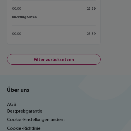
00:00
23:59
Rückflugzeiten
Rückflugzeiten
00:00
23:59
Filter zurücksetzen
Footer
Footer navigation
Über uns
AGB
Bestpreisgarantie
Cookie-Einstellungen ändern
Cookie-Richtlinie