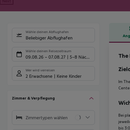
Next
Wähle deinen Abflughafen
Ang
Beliebiger Abflughafen
Hote
Wähle deinen Reisezeitraum
The 
09.08.26
–
07.08.27
5-8 Nächte
Ziel
Wer wird verreisen
2 Erwachsene
Keine Kinder
Im The
Center
Zimmer & Verpflegung
Wich
Bei pl
Zimmertypen wählen
jeweil
bis 3: