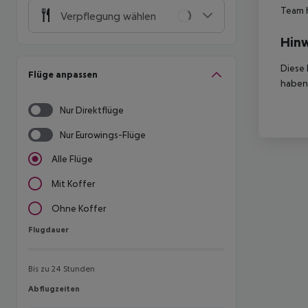
Team 
Verpflegung wählen
Hinw
Diese 
Flüge anpassen
haben,
Nur Direktflüge
Nur Eurowings-Flüge
Alle Flüge
Mit Koffer
Ohne Koffer
Flugdauer
Flugdauer
Bis zu 24 Stunden
Abflugzeiten
Abflugzeiten