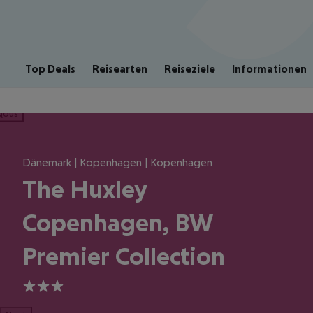
Top Deals
Reisearten
Reiseziele
Informationen
ious
Dänemark | Kopenhagen | Kopenhagen
The Huxley
Copenhagen, BW
Premier Collection
3