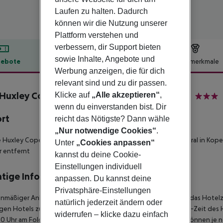
Laufen zu halten. Dadurch
können wir die Nutzung unserer
Plattform verstehen und
verbessern, dir Support bieten
sowie Inhalte, Angebote und
ebote
Hotelbeschreibung
Hotelmerkmale
Werbung anzeigen, die für dich
lbeschreibung
relevant sind und zu dir passen.
Huxley Copenhagen, BW Premier Collection
Klicke auf
„Alle akzeptieren“
,
3
wenn du einverstanden bist. Dir
ort
reicht das Nötigste? Dann wähle
„Nur notwendige Cookies“
.
 Huxley Copenhagen, BW Premier Collection wohnen Sie zentral in Kope
Unter
„Cookies anpassen“
 entfernt
kannst du deine Cookie-
Einstellungen individuell
tige Informationen
anpassen. Du kannst deine
Privatsphäre-Einstellungen
anmäßiger Ankunft im Zielgebiet ab 04:00 Uhr morgens steht das Hotelz
natürlich jederzeit ändern oder
igen Hotels zur Verfügung. Ebenso ist die offizielle Check-Out-Zeit des 
widerrufen – klicke dazu einfach
00 Uhr am Folgetag ein. Früh-Check-In bzw. Spät-Check-Out können je n