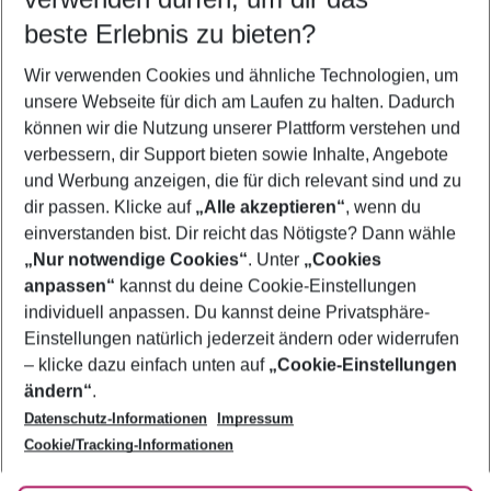
11.08.26
–
09.08.27
5-8 Nächte
beste Erlebnis zu bieten?
Wer wird verreisen
Wir verwenden Cookies und ähnliche Technologien, um
2 Erwachsene
Keine Kinder
unsere Webseite für dich am Laufen zu halten. Dadurch
können wir die Nutzung unserer Plattform verstehen und
Mehr Filter anzeigen
verbessern, dir Support bieten sowie Inhalte, Angebote
und Werbung anzeigen, die für dich relevant sind und zu
dir passen. Klicke auf
„Alle akzeptieren“
, wenn du
einverstanden bist. Dir reicht das Nötigste? Dann wähle
„Nur notwendige Cookies“
. Unter
„Cookies
anpassen“
kannst du deine Cookie-Einstellungen
Footer
Footer navigation
individuell anpassen. Du kannst deine Privatsphäre-
Über uns
Einstellungen natürlich jederzeit ändern oder widerrufen
AGB
– klicke dazu einfach unten auf
„Cookie-Einstellungen
Service & Hilfe
Bestpreisgarantie
ändern“
.
Datenschutz-Informationen
Impressum
Agenturbetreuung
Cookie-Einstellungen ändern
Folge uns
Barrierefreies Reisen
Cookie/Tracking-Informationen
Cookie-Richtlinie
Check-in
Datenschutz