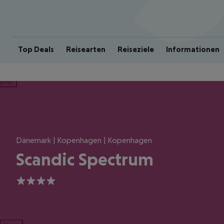
Top Deals
Reisearten
Reiseziele
Informationen
ious
Dänemark | Kopenhagen | Kopenhagen
Scandic Spectrum
4