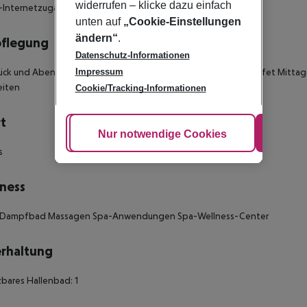
widerrufen – klicke dazu einfach
Internetzugang Raucherzimmer: nein
unten auf
„Cookie-Einstellungen
ändern“
.
pflegung
Datenschutz-Informationen
ück und Abendessen Frühstück und Mittagessen Frühstücksbuffet Mittages
Impressum
eiten
Cookie/Tracking-Informationen
t
Cookie anpassen
Nur notwendige Cookies
Alle
s
ness
 Dampfbad Massagen Spa-Anwendungen Spa-Wellness-Center
rhaltung
bares Hallenbad: 1