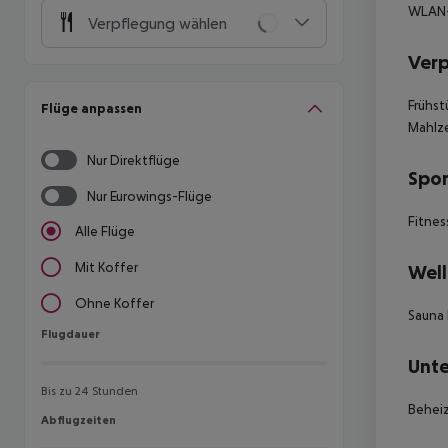
WLAN-
Verpflegung wählen
Ver
Frühst
Flüge anpassen
Mahlz
Nur Direktflüge
Spor
Nur Eurowings-Flüge
Fitnes
Alle Flüge
Mit Koffer
Well
Ohne Koffer
Sauna
Flugdauer
Flugdauer
Unte
Bis zu 24 Stunden
Beheiz
Abflugzeiten
Abflugzeiten