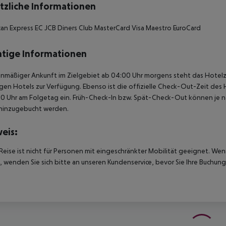
tzliche Informationen
an Express EC JCB Diners Club MasterCard Visa Maestro EuroCard
tige Informationen
anmäßiger Ankunft im Zielgebiet ab 04:00 Uhr morgens steht das Hotelz
igen Hotels zur Verfügung. Ebenso ist die offizielle Check-Out-Zeit des 
00 Uhr am Folgetag ein. Früh-Check-In bzw. Spät-Check-Out können je n
hinzugebucht werden.
eis:
Reise ist nicht für Personen mit eingeschränkter Mobilität geeignet. We
 wenden Sie sich bitte an unseren Kundenservice, bevor Sie Ihre Buchung