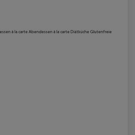
sen à la carte Abendessen à la carte Diätküche Glutenfreie
 akzeptieren