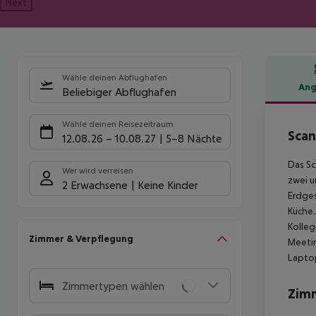
Next
Wähle deinen Abflughafen
Ang
Beliebiger Abflughafen
Hote
Wähle deinen Reisezeitraum
Scan
12.08.26
–
10.08.27
5-8 Nächte
Das Sc
Wer wird verreisen
zwei u
2 Erwachsene
Keine Kinder
Erdges
Küche.
Kolleg
Zimmer & Verpflegung
Meetin
Lapto
Zimmertypen wählen
Zim