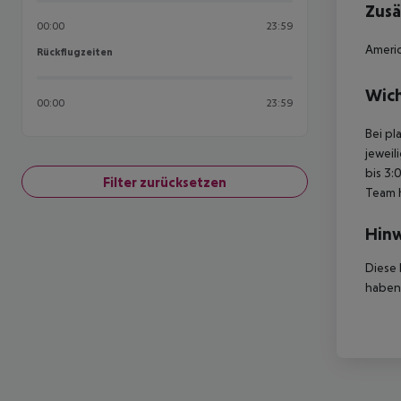
Zusä
00:00
23:59
Americ
Rückflugzeiten
Rückflugzeiten
Wich
00:00
23:59
Bei pl
jeweil
bis 3:
Filter zurücksetzen
Team 
Hinw
Diese 
haben,