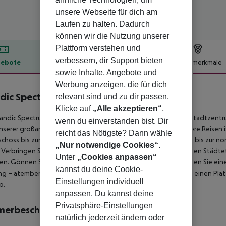
unsere Webseite für dich am
Laufen zu halten. Dadurch
können wir die Nutzung unserer
Plattform verstehen und
verbessern, dir Support bieten
ebote
Hotelbeschreibung
Hotelmerkmale
sowie Inhalte, Angebote und
lbeschreibung
Werbung anzeigen, die für dich
dic Spectrum
relevant sind und zu dir passen.
4
Klicke auf
„Alle akzeptieren“
,
andic Spectrum liegt nur wenige Gehminuten vom gesamten Stadtzentrum
wenn du einverstanden bist. Dir
nserer großartigen Nachbarn, und der Hauptbahnhof für weitere Reisen is
reicht das Nötigste? Dann wähle
choss bis zur Rooftop-Bar im 6. Stock. Von Gourmetgerichten bis zur no
„Nur notwendige Cookies“
.
 Verbringen Sie ein langes Wochenende mit Ihrem Liebling, einen Städtetri
Unter
„Cookies anpassen“
en. Gönnen Sie sich eine Stunde auf der Yogamatte oder buchen Sie eine
kannst du deine Cookie-
g – atemberaubende Aussicht inklusive – oder sichern Sie sich einen Plat
Einstellungen individuell
p.
anpassen. Du kannst deine
Privatsphäre-Einstellungen
merbeschreibung
natürlich jederzeit ändern oder