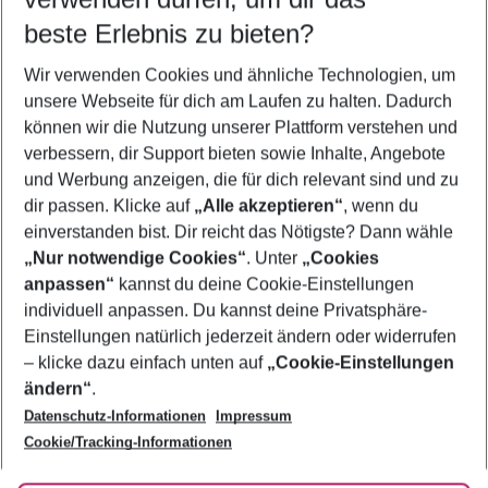
10.08.26
–
08.08.27
5-8 Nächte
beste Erlebnis zu bieten?
Wer wird verreisen
Wir verwenden Cookies und ähnliche Technologien, um
2 Erwachsene
Keine Kinder
unsere Webseite für dich am Laufen zu halten. Dadurch
können wir die Nutzung unserer Plattform verstehen und
Mehr Filter anzeigen
verbessern, dir Support bieten sowie Inhalte, Angebote
und Werbung anzeigen, die für dich relevant sind und zu
dir passen. Klicke auf
„Alle akzeptieren“
, wenn du
einverstanden bist. Dir reicht das Nötigste? Dann wähle
„Nur notwendige Cookies“
. Unter
„Cookies
anpassen“
kannst du deine Cookie-Einstellungen
Footer
Footer navigation
individuell anpassen. Du kannst deine Privatsphäre-
Über uns
Einstellungen natürlich jederzeit ändern oder widerrufen
AGB
– klicke dazu einfach unten auf
„Cookie-Einstellungen
Service & Hilfe
Bestpreisgarantie
ändern“
.
Datenschutz-Informationen
Impressum
Agenturbetreuung
Cookie-Einstellungen ändern
Folge uns
Barrierefreies Reisen
Cookie/Tracking-Informationen
Cookie-Richtlinie
Check-in
Datenschutz