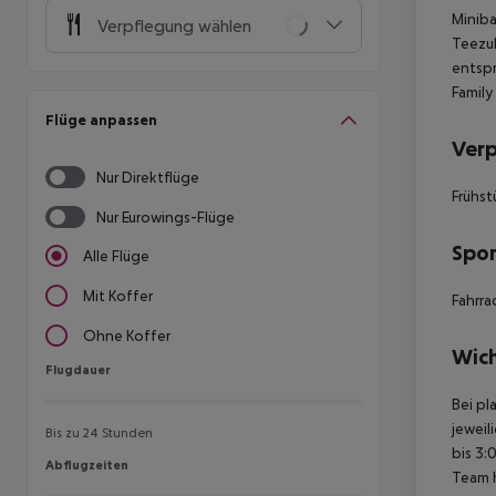
Miniba
Verpflegung wählen
Teezu
entspr
Family
Flüge anpassen
Ver
Nur Direktflüge
Frühst
Nur Eurowings-Flüge
Spor
Alle Flüge
Mit Koffer
Fahrra
Ohne Koffer
Wich
Flugdauer
Flugdauer
Bei pl
jeweil
Bis zu 24 Stunden
bis 3:
Abflugzeiten
Abflugzeiten
Team 