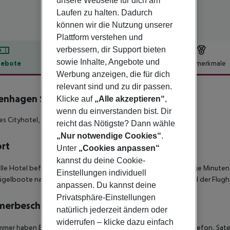
unsere Webseite für dich am
Laufen zu halten. Dadurch
können wir die Nutzung unserer
Plattform verstehen und
verbessern, dir Support bieten
sowie Inhalte, Angebote und
ebote
Hotelbeschreibung
Hotelmerkmale
Werbung anzeigen, die für dich
lbeschreibung
relevant sind und zu dir passen.
enhagen Strand
Klicke auf
„Alle akzeptieren“
,
4
wenn du einverstanden bist. Dir
s Cityhotel, unweit des Stadtzentrums gelegen!
reicht das Nötigste? Dann wähle
„Nur notwendige Cookies“
.
ort
Unter
„Cookies anpassen“
kannst du deine Cookie-
lle Hotel befindet sich im beliebten Nyhavn Bereich, nur wenige Minuten
Einstellungen individuell
ügelboote nach Schweden sind nur wenige Minuten zu Fuß und der Flughaf
anpassen. Du kannst deine
Privatsphäre-Einstellungen
merbeschreibung
natürlich jederzeit ändern oder
widerrufen – klicke dazu einfach
mmer haben Bad oder Dusche/WC, Haartrockner, Direktwahltelefon, Satel