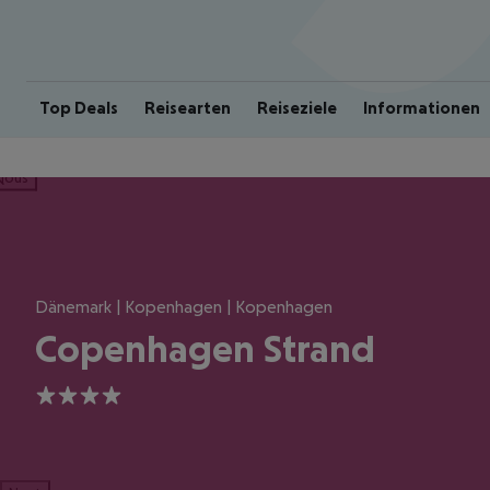
Top Deals
Reisearten
Reiseziele
Informationen
ious
Dänemark | Kopenhagen | Kopenhagen
Copenhagen Strand
4