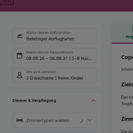
Next
Wähle deinen Abflughafen
Ang
Beliebiger Abflughafen
Hote
Wähle deinen Reisezeitraum
Cop
08.08.26
–
06.08.27
5-8 Nächte
Schöne
Wer wird verreisen
2 Erwachsene
Keine Kinder
Ziel
Das to
Zimmer & Verpflegung
Tragfl
Zim
Zimmertypen wählen
Die Zi