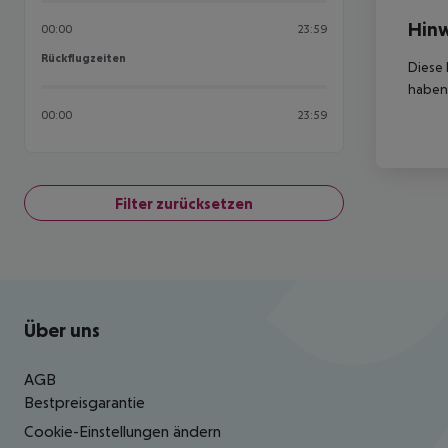
Hinw
00:00
23:59
Rückflugzeiten
Rückflugzeiten
Diese 
haben,
00:00
23:59
Filter zurücksetzen
Footer
Footer navigation
Über uns
AGB
Bestpreisgarantie
Cookie-Einstellungen ändern