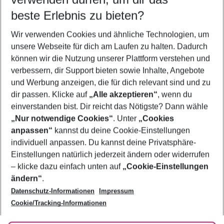
09.08.26
–
07.08.27
5-8 Nächte
beste Erlebnis zu bieten?
Wer wird verreisen
Wir verwenden Cookies und ähnliche Technologien, um
2 Erwachsene
Keine Kinder
unsere Webseite für dich am Laufen zu halten. Dadurch
können wir die Nutzung unserer Plattform verstehen und
Mehr Filter anzeigen
verbessern, dir Support bieten sowie Inhalte, Angebote
und Werbung anzeigen, die für dich relevant sind und zu
dir passen. Klicke auf
„Alle akzeptieren“
, wenn du
einverstanden bist. Dir reicht das Nötigste? Dann wähle
„Nur notwendige Cookies“
. Unter
„Cookies
anpassen“
kannst du deine Cookie-Einstellungen
Footer
Footer navigation
individuell anpassen. Du kannst deine Privatsphäre-
Über uns
Einstellungen natürlich jederzeit ändern oder widerrufen
AGB
– klicke dazu einfach unten auf
„Cookie-Einstellungen
Service & Hilfe
Bestpreisgarantie
ändern“
.
Datenschutz-Informationen
Impressum
Agenturbetreuung
Cookie-Einstellungen ändern
Folge uns
Barrierefreies Reisen
Cookie/Tracking-Informationen
Cookie-Richtlinie
Check-in
Datenschutz