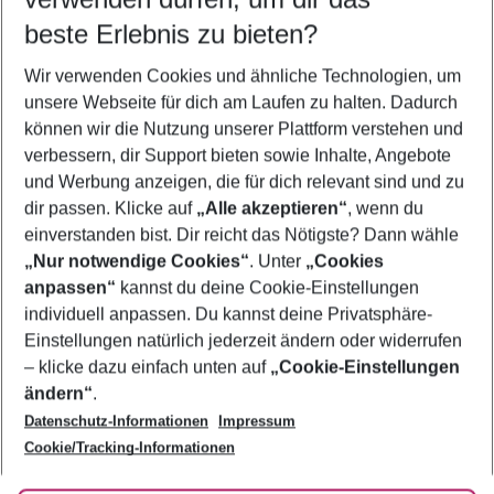
12.08.26
–
10.08.27
5-8 Nächte
beste Erlebnis zu bieten?
Wer wird verreisen
Wir verwenden Cookies und ähnliche Technologien, um
2 Erwachsene
Keine Kinder
unsere Webseite für dich am Laufen zu halten. Dadurch
können wir die Nutzung unserer Plattform verstehen und
Mehr Filter anzeigen
verbessern, dir Support bieten sowie Inhalte, Angebote
und Werbung anzeigen, die für dich relevant sind und zu
dir passen. Klicke auf
„Alle akzeptieren“
, wenn du
einverstanden bist. Dir reicht das Nötigste? Dann wähle
„Nur notwendige Cookies“
. Unter
„Cookies
anpassen“
kannst du deine Cookie-Einstellungen
Footer
Footer navigation
individuell anpassen. Du kannst deine Privatsphäre-
Über uns
Einstellungen natürlich jederzeit ändern oder widerrufen
AGB
– klicke dazu einfach unten auf
„Cookie-Einstellungen
Service & Hilfe
Bestpreisgarantie
ändern“
.
Datenschutz-Informationen
Impressum
Agenturbetreuung
Cookie-Einstellungen ändern
Folge uns
Barrierefreies Reisen
Cookie/Tracking-Informationen
Cookie-Richtlinie
Check-in
Datenschutz