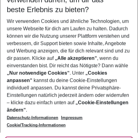
10.08.26
–
08.08.27
5-8 Nächte
beste Erlebnis zu bieten?
Wer wird verreisen
Wir verwenden Cookies und ähnliche Technologien, um
2 Erwachsene
Keine Kinder
unsere Webseite für dich am Laufen zu halten. Dadurch
können wir die Nutzung unserer Plattform verstehen und
Mehr Filter anzeigen
verbessern, dir Support bieten sowie Inhalte, Angebote
und Werbung anzeigen, die für dich relevant sind und zu
dir passen. Klicke auf
„Alle akzeptieren“
, wenn du
einverstanden bist. Dir reicht das Nötigste? Dann wähle
„Nur notwendige Cookies“
. Unter
„Cookies
anpassen“
kannst du deine Cookie-Einstellungen
Footer
Footer navigation
individuell anpassen. Du kannst deine Privatsphäre-
Über uns
Einstellungen natürlich jederzeit ändern oder widerrufen
AGB
– klicke dazu einfach unten auf
„Cookie-Einstellungen
Service & Hilfe
Bestpreisgarantie
ändern“
.
Datenschutz-Informationen
Impressum
Agenturbetreuung
Cookie-Einstellungen ändern
Folge uns
Barrierefreies Reisen
Cookie/Tracking-Informationen
Cookie-Richtlinie
Check-in
Datenschutz