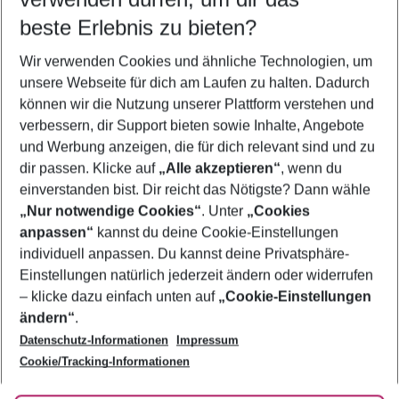
09.08.26
–
07.08.27
5-8 Nächte
beste Erlebnis zu bieten?
Wer wird verreisen
Wir verwenden Cookies und ähnliche Technologien, um
2 Erwachsene
Keine Kinder
unsere Webseite für dich am Laufen zu halten. Dadurch
können wir die Nutzung unserer Plattform verstehen und
Mehr Filter anzeigen
verbessern, dir Support bieten sowie Inhalte, Angebote
und Werbung anzeigen, die für dich relevant sind und zu
dir passen. Klicke auf
„Alle akzeptieren“
, wenn du
einverstanden bist. Dir reicht das Nötigste? Dann wähle
„Nur notwendige Cookies“
. Unter
„Cookies
anpassen“
kannst du deine Cookie-Einstellungen
Footer
Footer navigation
individuell anpassen. Du kannst deine Privatsphäre-
Über uns
Einstellungen natürlich jederzeit ändern oder widerrufen
AGB
– klicke dazu einfach unten auf
„Cookie-Einstellungen
Service & Hilfe
Bestpreisgarantie
ändern“
.
Datenschutz-Informationen
Impressum
Agenturbetreuung
Cookie-Einstellungen ändern
Folge uns
Barrierefreies Reisen
Cookie/Tracking-Informationen
Cookie-Richtlinie
Check-in
Datenschutz