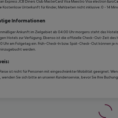
an Express JCB Diners Club MasterCard Visa Maestro Visa electron EuroC
e Kostenlose Unterkunft für Kinder, Mahlzeiten nicht inklusive: 0 - 14 Mind
tige Informationen
anmäßiger Ankunft im Zielgebiet ab 04:00 Uhr morgens steht das Hotelz
igen Hotels zur Verfügung. Ebenso ist die offizielle Check-Out-Zeit des 
00 Uhr am Folgetag ein. Früh-Check-In bzw. Spät-Check-Out können je n
hinzugebucht werden.
eis:
Reise ist nicht für Personen mit eingeschränkter Mobilität geeignet. We
 wenden Sie sich bitte an unseren Kundenservice, bevor Sie Ihre Buchung