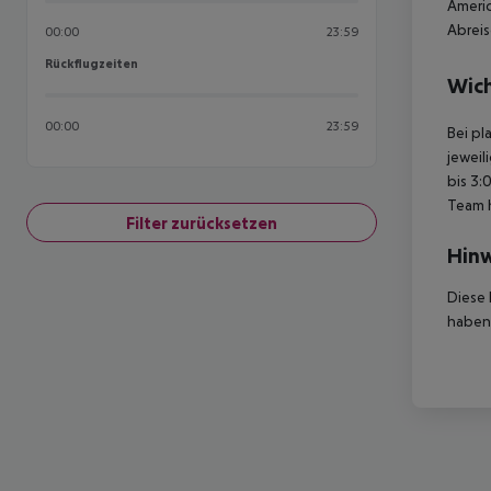
Americ
Abreis
00:00
23:59
Rückflugzeiten
Rückflugzeiten
Wich
00:00
23:59
Bei pl
jeweil
bis 3:
Team 
Filter zurücksetzen
Hinw
Diese 
haben,