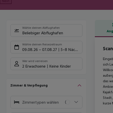
Next
Wähle deinen Abflughafen
Ang
Beliebiger Abflughafen
Hote
Wähle deinen Reisezeitraum
Scan
09.08.26
–
07.08.27
5-8 Nächte
Eingeb
Wer wird verreisen
sich L
2 Erwachsene
Keine Kinder
Willko
außerg
das wa
Zimmer & Verpflegung
Ambien
Kajakf
Stadt,
Zimmertypen wählen
kurze 