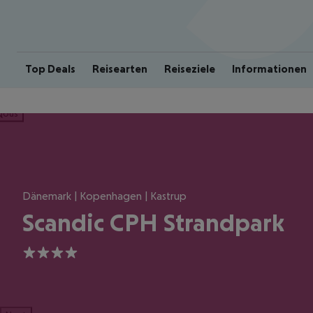
Top Deals
Reisearten
Reiseziele
Informationen
ious
Dänemark | Kopenhagen | Kastrup
Scandic CPH Strandpark
4