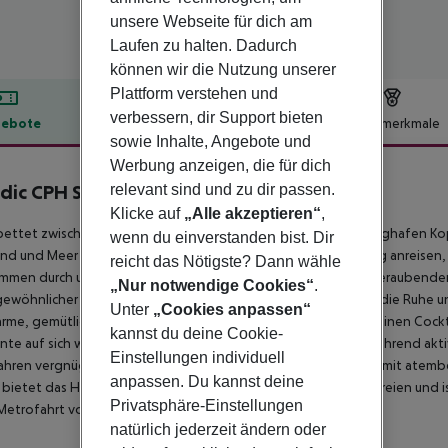
unsere Webseite für dich am
Laufen zu halten. Dadurch
können wir die Nutzung unserer
Plattform verstehen und
verbessern, dir Support bieten
ebote
Hotelbeschreibung
Hotelmerkmale
sowie Inhalte, Angebote und
lbeschreibung
Werbung anzeigen, die für dich
relevant sind und zu dir passen.
dic CPH Strandpark
4
Klicke auf
„Alle akzeptieren“
,
ettet zwischen der Öresundbrücke und dem pulsierenden Flughafen Kop
wenn du einverstanden bist. Dir
and und Meer treffen. Ob Sie mit dem Auto, Zug oder Flugzeug anreisen,
reicht das Nötigste? Dann wähle
mmen durch unser Personal. Das Hotel rühmt sich eines atemberaubenden
„Nur notwendige Cookies“
.
ewöhnlicher Tagungseinrichtungen und einladender Zimmer, die Ruhe und
Unter
„Cookies anpassen“
rme, gemütliche Interieur zur Entspannung ein. Genießen Sie einen Cockt
kannst du deine Cookie-
te auf sich wirken. Erholung finden Sie im Wellnessbereich, während akt
Einstellungen individuell
ahren vergnügen können. In der Nähe des Öresunds gelegen, mit atember
anpassen. Du kannst deine
 bietet das Hotel einfachen Zugang zu Freizeitaktivitäten im Freien und
Privatsphäre-Einstellungen
Metrofahrt vom Flughafen entfernt.
natürlich jederzeit ändern oder