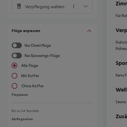
Zim
Verpflegung wählen
Für Ro
Ver
Flüge anpassen
Frühst
Nur Direktflüge
Frühau
Nur Eurowings-Flüge
Spor
Alle Flüge
Kanu F
Mit Koffer
Ohne Koffer
Well
Flugdauer
Flugdauer
Sauna
Bis zu 24 Stunden
Zusä
Abflugzeiten
Abflugzeiten