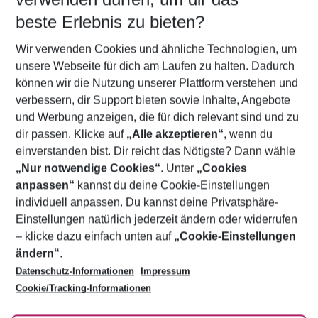
11.08.26
–
09.08.27
5-8 Nächte
beste Erlebnis zu bieten?
Wer wird verreisen
Wir verwenden Cookies und ähnliche Technologien, um
2 Erwachsene
Keine Kinder
unsere Webseite für dich am Laufen zu halten. Dadurch
können wir die Nutzung unserer Plattform verstehen und
Mehr Filter anzeigen
verbessern, dir Support bieten sowie Inhalte, Angebote
und Werbung anzeigen, die für dich relevant sind und zu
dir passen. Klicke auf
„Alle akzeptieren“
, wenn du
einverstanden bist. Dir reicht das Nötigste? Dann wähle
„Nur notwendige Cookies“
. Unter
„Cookies
anpassen“
kannst du deine Cookie-Einstellungen
Footer
Footer navigation
individuell anpassen. Du kannst deine Privatsphäre-
Über uns
Einstellungen natürlich jederzeit ändern oder widerrufen
AGB
– klicke dazu einfach unten auf
„Cookie-Einstellungen
Service & Hilfe
Bestpreisgarantie
ändern“
.
Datenschutz-Informationen
Impressum
Agenturbetreuung
Cookie-Einstellungen ändern
Folge uns
Barrierefreies Reisen
Cookie/Tracking-Informationen
Cookie-Richtlinie
Check-in
Datenschutz