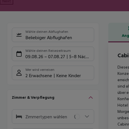
Next
Wähle deinen Abflughafen
Ang
Beliebiger Abflughafen
Hote
Wähle deinen Reisezeitraum
Cabi
09.08.26
–
07.08.27
5-8 Nächte
Dieses
Wer wird verreisen
Konzer
2 Erwachsene
Keine Kinder
erreic
sind a
über e
Zimmer & Verpflegung
Konfer
Hotel 
Morgen
Zimmertypen wählen
unbesc
Cabinn