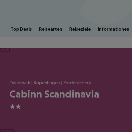
Top Deals
Reisearten
Reiseziele
Informationen
ious
Dänemark | Kopenhagen | Frederiksberg
Cabinn Scandinavia
2