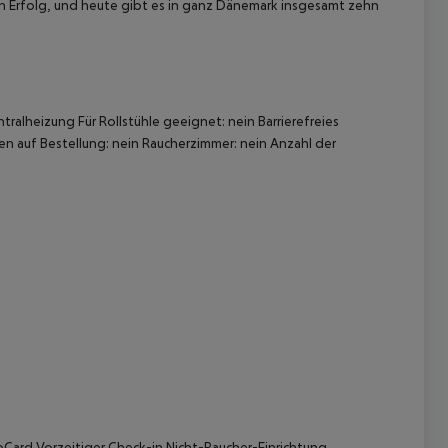
ein Erfolg, und heute gibt es in ganz Dänemark insgesamt zehn
alheizung Für Rollstühle geeignet: nein Barrierefreies
 auf Bestellung: nein Raucherzimmer: nein Anzahl der
 akzeptieren
oCard Vorzeitiger Check-in Nicht-Raucher-Einrichtung