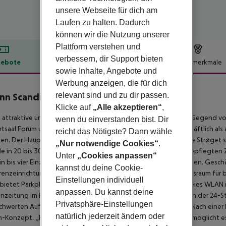
unsere Webseite für dich am
Laufen zu halten. Dadurch
können wir die Nutzung unserer
Plattform verstehen und
verbessern, dir Support bieten
ebote
Hotelbeschreibung
Hotelmerkmale
sowie Inhalte, Angebote und
lbeschreibung
Werbung anzeigen, die für dich
relevant sind und zu dir passen.
nn Scandinavia
2
Klicke auf
„Alle akzeptieren“
,
 attraktive und moderne Hotel befindet sich in einer ruhigen Gegend v
wenn du einverstanden bist. Dir
tsaal Forum und der U-Bahn-Station. Gäste, die sowohl geschäftlich als a
reicht das Nötigste? Dann wähle
hen. Der Hauptbahnhof Kopenhagen, Tivoli, die Einkaufsstraße Strøge
„Nur notwendige Cookies“
.
lle in 20 bis 30 Minuten zu Fuß erreichbar. Die eleganten und gepflegte
Unter
„Cookies anpassen“
in bis vier Einzel- und Etagenbetten sowie helle, fröhliche Farben. Ges
kannst du deine Cookie-
enzeinrichtungen mit Catering schätzen, darunter ein Tagungsraum für bi
Einstellungen individuell
bietet Parkplätze vor Ort für 100 DKK pro Nacht und kostenfreies WLA
anpassen. Du kannst deine
zeitung im Frühstückscafé und finden Getränke und Snacks an der 24-
Privatsphäre-Einstellungen
hwerten Aufenthalt in Kopenhagen. Die Cabinn-Geschichte Nach einer Re
natürlich jederzeit ändern oder
-Konzept. „Kabinen an Land! Das spart Platz und Geld und ermöglicht es