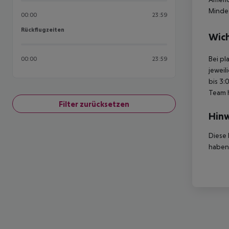
Mindes
00:00
23:59
Rückflugzeiten
Rückflugzeiten
Wich
Bei pl
00:00
23:59
jeweil
bis 3:
Team 
Filter zurücksetzen
Hinw
Diese 
haben,