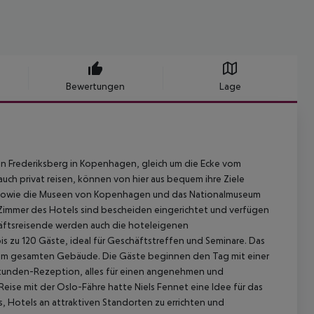
Bewertungen
Lage
on Frederiksberg in Kopenhagen, gleich um die Ecke vom
uch privat reisen, können von hier aus bequem ihre Ziele
t sowie die Museen von Kopenhagen und das Nationalmuseum
n Zimmer des Hotels sind bescheiden eingerichtet und verfügen
chäftsreisende werden auch die hoteleigenen
s zu 120 Gäste, ideal für Geschäftstreffen und Seminare. Das
N im gesamten Gebäude. Die Gäste beginnen den Tag mit einer
Stunden-Rezeption, alles für einen angenehmen und
ise mit der Oslo-Fähre hatte Niels Fennet eine Idee für das
, Hotels an attraktiven Standorten zu errichten und