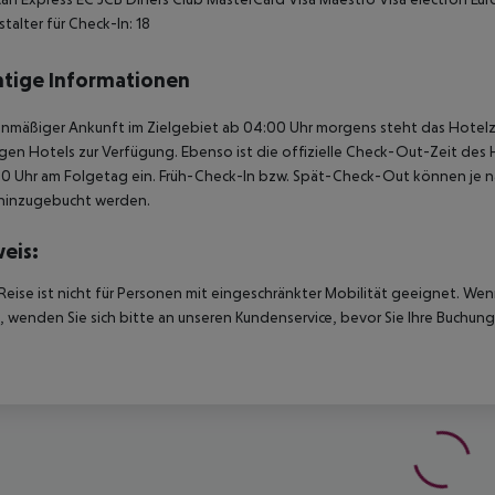
talter für Check-In: 18
tige Informationen
anmäßiger Ankunft im Zielgebiet ab 04:00 Uhr morgens steht das Hotelz
igen Hotels zur Verfügung. Ebenso ist die offizielle Check-Out-Zeit des 
00 Uhr am Folgetag ein. Früh-Check-In bzw. Spät-Check-Out können je n
hinzugebucht werden.
eis:
Reise ist nicht für Personen mit eingeschränkter Mobilität geeignet. We
 wenden Sie sich bitte an unseren Kundenservice, bevor Sie Ihre Buchung