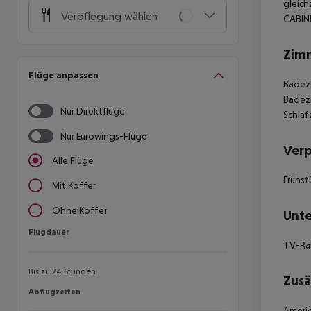
gleich
Verpflegung wählen
CABIN
Zim
Flüge anpassen
Badezi
Badezi
Nur Direktflüge
Schlaf
Nur Eurowings-Flüge
Ver
Alle Flüge
Frühst
Mit Koffer
Ohne Koffer
Unte
Flugdauer
Flugdauer
TV-R
Bis zu 24 Stunden
Zusä
Abflugzeiten
Abflugzeiten
Americ