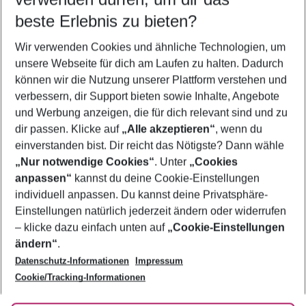
10.08.26
–
08.08.27
5-8 Nächte
beste Erlebnis zu bieten?
Wer wird verreisen
Wir verwenden Cookies und ähnliche Technologien, um
2 Erwachsene
Keine Kinder
unsere Webseite für dich am Laufen zu halten. Dadurch
können wir die Nutzung unserer Plattform verstehen und
Mehr Filter anzeigen
verbessern, dir Support bieten sowie Inhalte, Angebote
und Werbung anzeigen, die für dich relevant sind und zu
dir passen. Klicke auf
„Alle akzeptieren“
, wenn du
einverstanden bist. Dir reicht das Nötigste? Dann wähle
„Nur notwendige Cookies“
. Unter
„Cookies
anpassen“
kannst du deine Cookie-Einstellungen
Footer
Footer navigation
individuell anpassen. Du kannst deine Privatsphäre-
Über uns
Einstellungen natürlich jederzeit ändern oder widerrufen
AGB
– klicke dazu einfach unten auf
„Cookie-Einstellungen
Service & Hilfe
Bestpreisgarantie
ändern“
.
Datenschutz-Informationen
Impressum
Agenturbetreuung
Cookie-Einstellungen ändern
Folge uns
Barrierefreies Reisen
Cookie/Tracking-Informationen
Cookie-Richtlinie
Check-in
Datenschutz