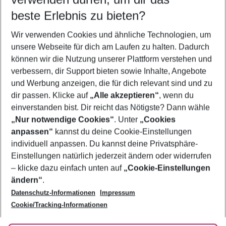
11.08.26
–
09.08.27
5-8 Nächte
beste Erlebnis zu bieten?
Wer wird verreisen
Wir verwenden Cookies und ähnliche Technologien, um
2 Erwachsene
Keine Kinder
unsere Webseite für dich am Laufen zu halten. Dadurch
können wir die Nutzung unserer Plattform verstehen und
Mehr Filter anzeigen
verbessern, dir Support bieten sowie Inhalte, Angebote
und Werbung anzeigen, die für dich relevant sind und zu
dir passen. Klicke auf
„Alle akzeptieren“
, wenn du
einverstanden bist. Dir reicht das Nötigste? Dann wähle
„Nur notwendige Cookies“
. Unter
„Cookies
anpassen“
kannst du deine Cookie-Einstellungen
Footer
Footer navigation
individuell anpassen. Du kannst deine Privatsphäre-
Über uns
Einstellungen natürlich jederzeit ändern oder widerrufen
AGB
– klicke dazu einfach unten auf
„Cookie-Einstellungen
Service & Hilfe
Bestpreisgarantie
ändern“
.
Datenschutz-Informationen
Impressum
Agenturbetreuung
Cookie-Einstellungen ändern
Folge uns
Barrierefreies Reisen
Cookie/Tracking-Informationen
Cookie-Richtlinie
Check-in
Datenschutz