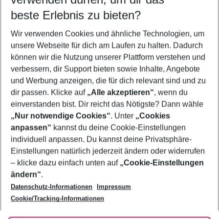
10.08.26
–
08.08.27
5-8 Nächte
beste Erlebnis zu bieten?
Wer wird verreisen
Wir verwenden Cookies und ähnliche Technologien, um
2 Erwachsene
Keine Kinder
unsere Webseite für dich am Laufen zu halten. Dadurch
können wir die Nutzung unserer Plattform verstehen und
Mehr Filter anzeigen
verbessern, dir Support bieten sowie Inhalte, Angebote
und Werbung anzeigen, die für dich relevant sind und zu
dir passen. Klicke auf
„Alle akzeptieren“
, wenn du
einverstanden bist. Dir reicht das Nötigste? Dann wähle
„Nur notwendige Cookies“
. Unter
„Cookies
anpassen“
kannst du deine Cookie-Einstellungen
Footer
Footer navigation
individuell anpassen. Du kannst deine Privatsphäre-
Über uns
Einstellungen natürlich jederzeit ändern oder widerrufen
AGB
– klicke dazu einfach unten auf
„Cookie-Einstellungen
Service & Hilfe
Bestpreisgarantie
ändern“
.
Datenschutz-Informationen
Impressum
Agenturbetreuung
Cookie-Einstellungen ändern
Folge uns
Barrierefreies Reisen
Cookie/Tracking-Informationen
Cookie-Richtlinie
Check-in
Datenschutz