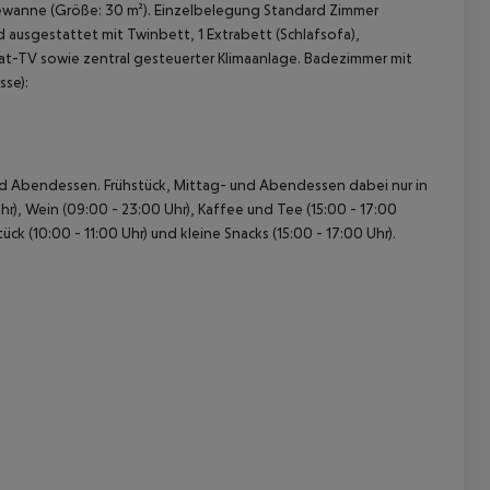
dewanne (Größe: 30 m²). Einzelbelegung Standard Zimmer
d ausgestattet mit Twinbett, 1 Extrabett (Schlafsofa),
Sat-TV sowie zentral gesteuerter Klimaanlage. Badezimmer mit
se):
- und Abendessen. Frühstück, Mittag- und Abendessen dabei nur in
hr), Wein (09:00 - 23:00 Uhr), Kaffee und Tee (15:00 - 17:00
ck (10:00 - 11:00 Uhr) und kleine Snacks (15:00 - 17:00 Uhr).
.