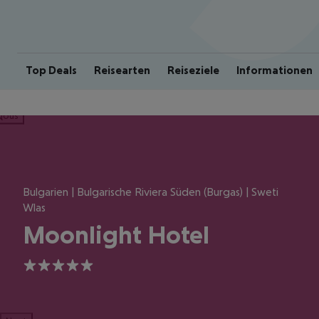
Top Deals
Reisearten
Reiseziele
Informationen
ious
Bulgarien | Bulgarische Riviera Süden (Burgas) | Sweti
Wlas
Moonlight Hotel
5