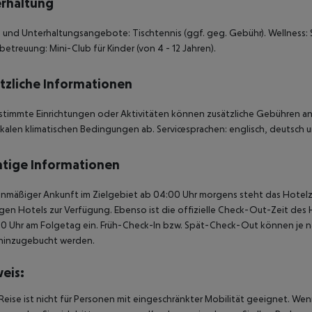
rhaltung
 und Unterhaltungsangebote: Tischtennis (ggf. geg. Gebühr). Wellness: 
betreuung: Mini-Club für Kinder (von 4 - 12 Jahren).
tzliche Informationen
stimmte Einrichtungen oder Aktivitäten können zusätzliche Gebühren anf
kalen klimatischen Bedingungen ab. Servicesprachen: englisch, deutsch un
tige Informationen
anmäßiger Ankunft im Zielgebiet ab 04:00 Uhr morgens steht das Hotelz
igen Hotels zur Verfügung. Ebenso ist die offizielle Check-Out-Zeit des 
00 Uhr am Folgetag ein. Früh-Check-In bzw. Spät-Check-Out können je n
hinzugebucht werden.
eis:
Reise ist nicht für Personen mit eingeschränkter Mobilität geeignet. We