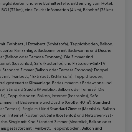
smöglichkeiten und eine Bushaltestelle. Entfernung vom Hotel:
BOJ (32 km), eine Tourist Information (4 km), Bahnhof (35 km)
mit Twinbett, 1 Extrabett (Schlafsofa), Teppichboden, Balkon,
esteuerter Klimaanlage. Badezimmer mit Badewanne und Dusche
er (Balkon oder Terrasse Economy): Die Zimmer sind
ternet (kostenlos), Safe (kostenlos) und Flatscreen-Sat-TV
. Standard Zimmer (Balkon oder Terrasse Economy): Doppel
 akzeptieren
et mit Twinbett, 1 Extrabett (Schlafsofa), Teppichboden,
entral gesteuerter Klimaanlage. Badezimmer mit Badewanne und
): Standard Studio (Meerblick, Balkon oder Terrasse): Die
fa), Teppichboden, Balkon, Internet (kostenlos), Safe
dezimmer mit Badewanne und Dusche (Größe: 40 m²). Standard
er Terrasse): Single mit Kind Standard Zimmer (Meerblick, Balkon
on, Internet (kostenlos), Safe (kostenlos) und Flatscreen-Sat-
he. Single mit Kind Standard Zimmer (Meerblick, Balkon oder
nd ausgestattet mit Twinbett, Teppichboden, Balkon und