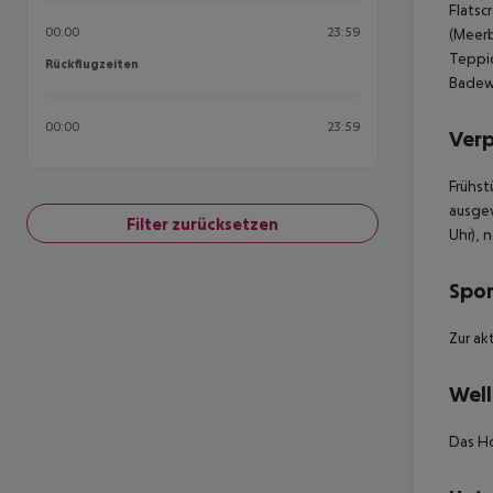
Flatsc
00:00
23:59
(Meerb
Teppic
Rückflugzeiten
Rückflugzeiten
Badewa
00:00
23:59
Ver
Frühst
ausgew
Filter zurücksetzen
Uhr), 
Spor
Zur ak
Well
Das Ho