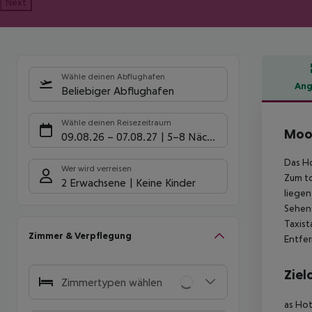
Next
Wähle deinen Abflughafen
Ang
Beliebiger Abflughafen
Hote
Wähle deinen Reisezeitraum
Moon
09.08.26
–
07.08.27
5-8 Nächte
Das Ho
Wer wird verreisen
Zum to
2 Erwachsene
Keine Kinder
liegen
Sehens
Taxist
Zimmer & Verpflegung
Entfer
Ziel
Zimmertypen wählen
as Hot