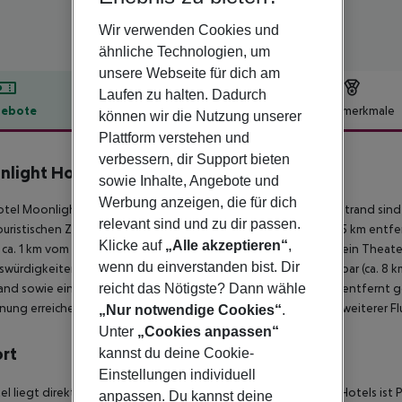
Wir verwenden Cookies und
ähnliche Technologien, um
unsere Webseite für dich am
Laufen zu halten. Dadurch
ebote
Hotelbeschreibung
Hotelmerkmale
können wir die Nutzung unserer
Plattform verstehen und
lbeschreibung
verbessern, dir Support bieten
light Hotel
sowie Inhalte, Angebote und
5
Werbung anzeigen, die für dich
tel Moonlight hotel befindet sich direkt am Sandstrand. Am Strand si
relevant sind und zu dir passen.
uristischen Zentrum sind es ca. 4 km. Die Stadt Burgas ist ca. 45 km entfe
Klicke auf
„Alle akzeptieren“
,
 ca. 1 km vom Hotel. Unterhaltungsangebote wie ein Kino und ein Theater
wenn du einverstanden bist. Dir
würdigkeiten sind vom Hotel aus erreichbar: Old Town Nessebar (ca. 8 km)
and sowie eine Bushaltestelle in etwa 1 km Entfernung. Weiter entfernt 
reicht das Nötigste? Dann wähle
nung erreichen. Der Flughafen (BOJ) ist ca. 32 km entfernt. Ein weiterer 
„Nur notwendige Cookies“
.
Unter
„Cookies anpassen“
ort
kannst du deine Cookie-
Einstellungen individuell
el liegt direkt am Sandstrand. Die nächstgelegene Stadt des Hotels ist P
anpassen. Du kannst deine