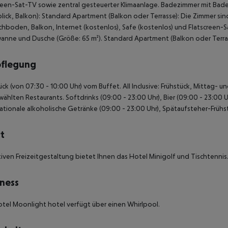
reen-Sat-TV sowie zentral gesteuerter Klimaanlage. Badezimmer mit Ba
lick, Balkon): Standard Apartment (Balkon oder Terrasse): Die Zimmer sin
hboden, Balkon, Internet (kostenlos), Safe (kostenlos) und Flatscreen-
nne und Dusche (Größe: 65 m²). Standard Apartment (Balkon oder Terras
pflegung
ück (von 07:30 - 10:00 Uhr) vom Buffet. All Inclusive: Frühstück, Mittag
ählten Restaurants. Softdrinks (09:00 - 23:00 Uhr), Bier (09:00 - 23:00 U
nationale alkoholische Getränke (09:00 - 23:00 Uhr), Spätaufsteher-Frühstü
t
tiven Freizeitgestaltung bietet Ihnen das Hotel Minigolf und Tischtennis
ness
tel Moonlight hotel verfügt über einen Whirlpool.