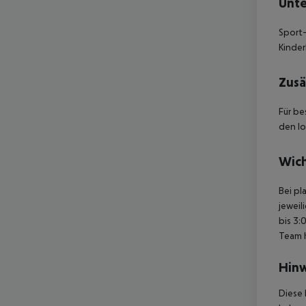
Unte
Sport-
Kinder
Zusä
Für be
den lo
Wich
Bei pl
jeweil
bis 3:
Team 
Hinw
Diese 