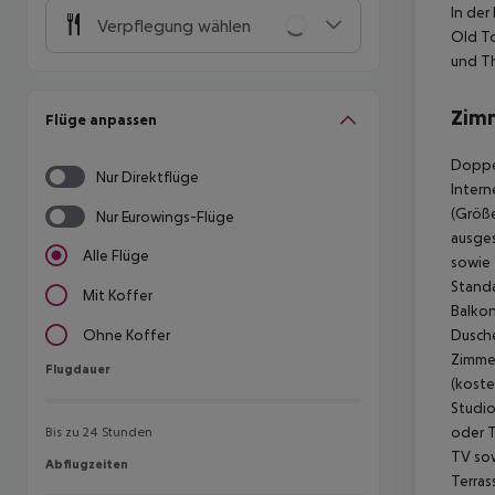
In der
Verpflegung wählen
Old To
und Th
Zim
Flüge anpassen
Doppel
Nur Direktflüge
Intern
(Größe
Nur Eurowings-Flüge
ausges
Alle Flüge
sowie 
Standa
Mit Koffer
Balkon
Dusche
Ohne Koffer
Zimmer
Flugdauer
Flugdauer
(koste
Studio
oder T
Bis zu 24 Stunden
TV sow
Abflugzeiten
Abflugzeiten
Terras