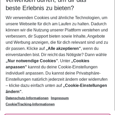
11.08.26
–
09.08.27
5-8 Nächte
beste Erlebnis zu bieten?
Wer wird verreisen
Wir verwenden Cookies und ähnliche Technologien, um
2 Erwachsene
Keine Kinder
unsere Webseite für dich am Laufen zu halten. Dadurch
können wir die Nutzung unserer Plattform verstehen und
Mehr Filter anzeigen
verbessern, dir Support bieten sowie Inhalte, Angebote
und Werbung anzeigen, die für dich relevant sind und zu
dir passen. Klicke auf
„Alle akzeptieren“
, wenn du
einverstanden bist. Dir reicht das Nötigste? Dann wähle
„Nur notwendige Cookies“
. Unter
„Cookies
anpassen“
kannst du deine Cookie-Einstellungen
Footer
Footer navigation
individuell anpassen. Du kannst deine Privatsphäre-
Über uns
Einstellungen natürlich jederzeit ändern oder widerrufen
AGB
– klicke dazu einfach unten auf
„Cookie-Einstellungen
Service & Hilfe
Bestpreisgarantie
ändern“
.
Datenschutz-Informationen
Impressum
Agenturbetreuung
Cookie-Einstellungen ändern
Folge uns
Barrierefreies Reisen
Cookie/Tracking-Informationen
Cookie-Richtlinie
Check-in
Datenschutz