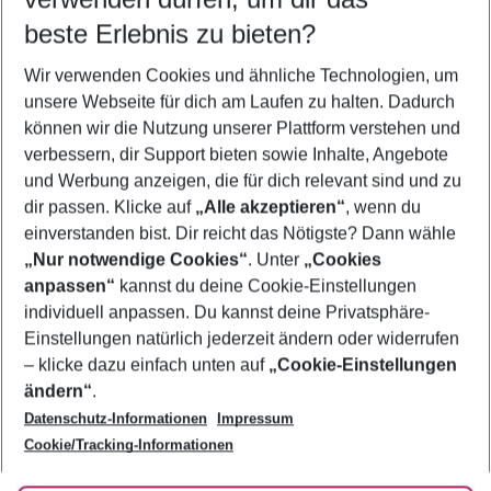
09.08.26
–
07.08.27
5-8 Nächte
beste Erlebnis zu bieten?
Wer wird verreisen
Wir verwenden Cookies und ähnliche Technologien, um
2 Erwachsene
Keine Kinder
unsere Webseite für dich am Laufen zu halten. Dadurch
können wir die Nutzung unserer Plattform verstehen und
Mehr Filter anzeigen
verbessern, dir Support bieten sowie Inhalte, Angebote
und Werbung anzeigen, die für dich relevant sind und zu
dir passen. Klicke auf
„Alle akzeptieren“
, wenn du
einverstanden bist. Dir reicht das Nötigste? Dann wähle
„Nur notwendige Cookies“
. Unter
„Cookies
anpassen“
kannst du deine Cookie-Einstellungen
Footer
Footer navigation
individuell anpassen. Du kannst deine Privatsphäre-
Über uns
Einstellungen natürlich jederzeit ändern oder widerrufen
AGB
– klicke dazu einfach unten auf
„Cookie-Einstellungen
Service & Hilfe
Bestpreisgarantie
ändern“
.
Datenschutz-Informationen
Impressum
Agenturbetreuung
Cookie-Einstellungen ändern
Folge uns
Barrierefreies Reisen
Cookie/Tracking-Informationen
Cookie-Richtlinie
Check-in
Datenschutz