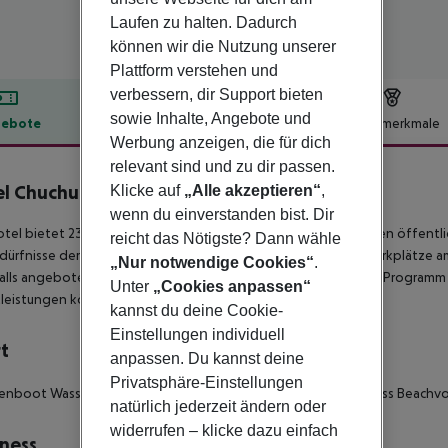
Laufen zu halten. Dadurch
können wir die Nutzung unserer
Plattform verstehen und
verbessern, dir Support bieten
sowie Inhalte, Angebote und
ebote
Hotelbeschreibung
Hotelmerkmale
Werbung anzeigen, die für dich
lbeschreibung
relevant sind und zu dir passen.
l Chuchulev
Klicke auf
„Alle akzeptieren“
,
3
wenn du einverstanden bist. Dir
tel bietet 23 einladende Zimmer und kostenloses WLAN in den öffentl
reicht das Nötigste? Dann wähle
dürfnisse der Gäste, während für Anreisende mit dem Auto Parkplätze am
„Nur notwendige Cookies“
.
lls angeboten, und aktive Reisende werden das umfassende Programm an 
Unter
„Cookies anpassen“
leistungen können zusätzliche Gebühren anfallen.
kannst du deine Cookie-
Einstellungen individuell
t
anpassen. Du kannst deine
Privatsphäre-Einstellungen
nboot Wasserski Tauchen Windsurfen Segeln Tretboot Fitness Beachvoll
natürlich jederzeit ändern oder
widerrufen – klicke dazu einfach
ness