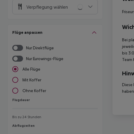
Verpflegung wählen
Friseu
Wich
Flüge anpassen
Bei pl
jeweil
Nur Direktflüge
bis 3:
Nur Eurowings-Flüge
Team 
Alle Flüge
Hinw
Mit Koffer
Diese 
Ohne Koffer
haben,
Flugdauer
Flugdauer
Bis zu 24 Stunden
Abflugzeiten
Abflugzeiten