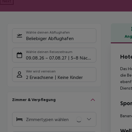
Next
Wähle deinen Abflughafen
Ang
Beliebiger Abflughafen
Hote
Wähle deinen Reisezeitraum
Hote
09.08.26
–
07.08.27
5-8 Nächte
Das Ho
Wer wird verreisen
die Be
2 Erwachsene
Keine Kinder
ebenfa
Dienst
Zimmer & Verpflegung
Spor
Banane
Zimmertypen wählen
Well