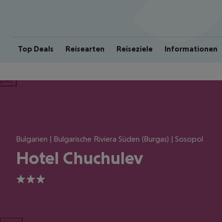
Top Deals
Reisearten
Reiseziele
Informationen
ious
Bulgarien | Bulgarische Riviera Süden (Burgas) | Sosopol
Hotel Chuchulev
3