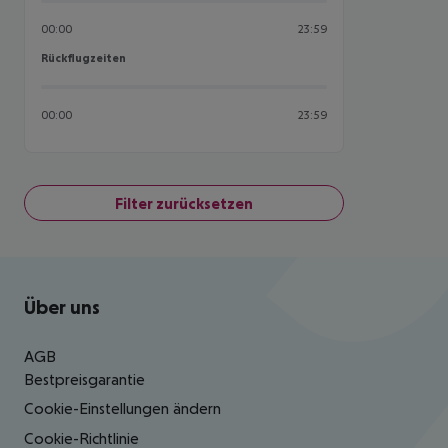
00:00
23:59
Rückflugzeiten
Rückflugzeiten
00:00
23:59
Filter zurücksetzen
Footer
Footer navigation
Über uns
AGB
Bestpreisgarantie
Cookie-Einstellungen ändern
Cookie-Richtlinie