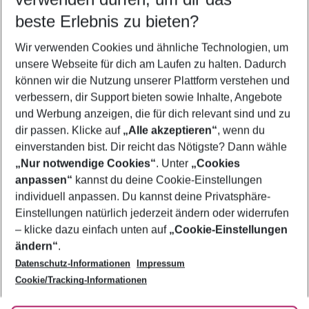
09.08.26
–
07.08.27
5-8 Nächte
beste Erlebnis zu bieten?
Wer wird verreisen
Wir verwenden Cookies und ähnliche Technologien, um
2 Erwachsene
Keine Kinder
unsere Webseite für dich am Laufen zu halten. Dadurch
können wir die Nutzung unserer Plattform verstehen und
Mehr Filter anzeigen
verbessern, dir Support bieten sowie Inhalte, Angebote
und Werbung anzeigen, die für dich relevant sind und zu
dir passen. Klicke auf
„Alle akzeptieren“
, wenn du
einverstanden bist. Dir reicht das Nötigste? Dann wähle
„Nur notwendige Cookies“
. Unter
„Cookies
anpassen“
kannst du deine Cookie-Einstellungen
Footer
Footer navigation
individuell anpassen. Du kannst deine Privatsphäre-
Über uns
Einstellungen natürlich jederzeit ändern oder widerrufen
AGB
– klicke dazu einfach unten auf
„Cookie-Einstellungen
Service & Hilfe
Bestpreisgarantie
ändern“
.
Datenschutz-Informationen
Impressum
Agenturbetreuung
Cookie-Einstellungen ändern
Folge uns
Barrierefreies Reisen
Cookie/Tracking-Informationen
Cookie-Richtlinie
Check-in
Datenschutz