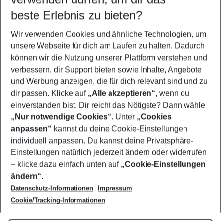
11.08.26
–
09.08.27
5-8 Nächte
beste Erlebnis zu bieten?
Wer wird verreisen
Wir verwenden Cookies und ähnliche Technologien, um
2 Erwachsene
Keine Kinder
unsere Webseite für dich am Laufen zu halten. Dadurch
können wir die Nutzung unserer Plattform verstehen und
Mehr Filter anzeigen
verbessern, dir Support bieten sowie Inhalte, Angebote
und Werbung anzeigen, die für dich relevant sind und zu
dir passen. Klicke auf
„Alle akzeptieren“
, wenn du
einverstanden bist. Dir reicht das Nötigste? Dann wähle
„Nur notwendige Cookies“
. Unter
„Cookies
anpassen“
kannst du deine Cookie-Einstellungen
Footer
Footer navigation
individuell anpassen. Du kannst deine Privatsphäre-
Über uns
Einstellungen natürlich jederzeit ändern oder widerrufen
AGB
– klicke dazu einfach unten auf
„Cookie-Einstellungen
Service & Hilfe
Bestpreisgarantie
ändern“
.
Datenschutz-Informationen
Impressum
Agenturbetreuung
Cookie-Einstellungen ändern
Folge uns
Barrierefreies Reisen
Cookie/Tracking-Informationen
Cookie-Richtlinie
Check-in
Datenschutz