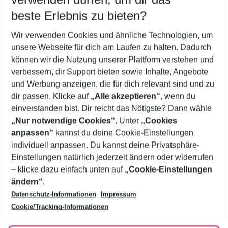
11.08.26
–
09.08.27
5-8 Nächte
beste Erlebnis zu bieten?
Wer wird verreisen
Wir verwenden Cookies und ähnliche Technologien, um
2 Erwachsene
Keine Kinder
unsere Webseite für dich am Laufen zu halten. Dadurch
können wir die Nutzung unserer Plattform verstehen und
Mehr Filter anzeigen
verbessern, dir Support bieten sowie Inhalte, Angebote
und Werbung anzeigen, die für dich relevant sind und zu
dir passen. Klicke auf
„Alle akzeptieren“
, wenn du
einverstanden bist. Dir reicht das Nötigste? Dann wähle
„Nur notwendige Cookies“
. Unter
„Cookies
anpassen“
kannst du deine Cookie-Einstellungen
Footer
Footer navigation
individuell anpassen. Du kannst deine Privatsphäre-
Über uns
Einstellungen natürlich jederzeit ändern oder widerrufen
AGB
– klicke dazu einfach unten auf
„Cookie-Einstellungen
Service & Hilfe
Bestpreisgarantie
ändern“
.
Datenschutz-Informationen
Impressum
Agenturbetreuung
Cookie-Einstellungen ändern
Folge uns
Barrierefreies Reisen
Cookie/Tracking-Informationen
Cookie-Richtlinie
Check-in
Datenschutz