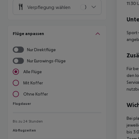
11:30 
Verpflegung wählen
Unte
Sport-
Flüge anpassen
angeb
Nur Direktflüge
Zusä
Nur Eurowings-Flüge
Für be
Alle Flüge
den lo
Servi
Mit Koffer
nutzba
Ohne Koffer
Flugdauer
Wich
Flugdauer
Bei pl
Bis zu 24 Stunden
jeweil
Abflugzeiten
Abflugzeiten
bis 3:
Team 