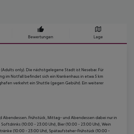
Bewertungen
Lage
Adults only). Die nächstgelegene Stadt ist Nesebar. Für
ung im Notfall befindet sich ein Krankenhaus in etwa 5 km
ghafen verkehrt ein Shuttle (gegen Gebühr). Ein weiterer
- und Abendessen. Frühstück, Mittag- und Abendessen dabei nur in
oftdrinks (10:00 - 23:00 Uhr), Bier (10:00 - 23:00 Uhr), Wein
etränke (10:00 - 23:00 Uhr), Spätaufsteher-Frühstück (10:00 -