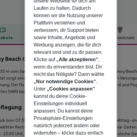
unsere Webseite für dich am
Laufen zu halten. Dadurch
können wir die Nutzung unserer
Plattform verstehen und
verbessern, dir Support bieten
sowie Inhalte, Angebote und
ebote
Hotelbeschreibung
Hotelmerkmale
Werbung anzeigen, die für dich
lbeschreibung
relevant sind und zu dir passen.
y Beach Club
Klicke auf
„Alle akzeptieren“
,
4
wenn du einverstanden bist. Dir
50 m vom Sandstrand entfernt liegt das Hotel Cook''s Club Sunny Beach (
reicht das Nötigste? Dann wähle
tät sorgt eine Bushaltestelle (ca. 400 m entfernt). Zur ärztlichen Versorg
„Nur notwendige Cookies“
.
nung. Der Flughafen (BOJ) ist ca. 27 km entfernt. Zwischen Hotel und Flu
Unter
„Cookies anpassen“
fen (VAR) liegt in etwa 100 km Entfernung.
kannst du deine Cookie-
Einstellungen individuell
pflegung
anpassen. Du kannst deine
Privatsphäre-Einstellungen
ück (von 07:30 - 10:00 Uhr) vom Buffet. All Inclusive: Frühstück, Mittag
natürlich jederzeit ändern oder
ählten Restaurants. Wasser und Cocktails zu bestimmten Service-Zeiten. S
widerrufen – klicke dazu einfach
 - 23:00 Uhr), Kaffee & Tee (10:00 - 23:00 Uhr), nationale alkoholische G