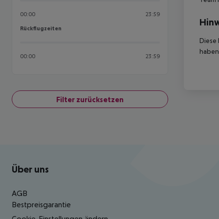
00:00
23:59
Hinw
Rückflugzeiten
Rückflugzeiten
Diese 
haben,
00:00
23:59
Filter zurücksetzen
Footer
Footer navigation
Über uns
AGB
Bestpreisgarantie
Cookie-Einstellungen ändern