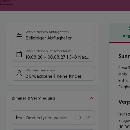
Next
Wähle deinen Abflughafen
Ang
Beliebiger Abflughafen
Hote
Wähle deinen Reisezeitraum
Sunn
10.08.26
–
08.08.27
5-8 Nächte
Etwa 3
Wer wird verreisen
Mobili
2 Erwachsene
Keine Kinder
Entfer
Flugha
Zimmer & Verpflegung
Ver
Frühst
Zimmertypen wählen
ausgew
(10:00