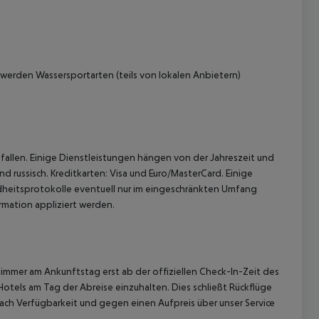
werden Wassersportarten (teils von lokalen Anbietern)
 akzeptieren
allen. Einige Dienstleistungen hängen von der Jahreszeit und
d russisch. Kreditkarten: Visa und Euro/MasterCard. Einige
eitsprotokolle eventuell nur im eingeschränkten Umfang
mation appliziert werden.
immer am Ankunftstag erst ab der offiziellen Check-In-Zeit des
Hotels am Tag der Abreise einzuhalten. Dies schließt Rückflüge
ach Verfügbarkeit und gegen einen Aufpreis über unser Service