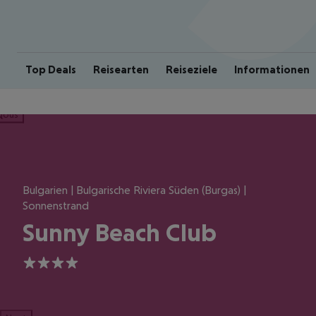
Top Deals
Reisearten
Reiseziele
Informationen
ious
Bulgarien | Bulgarische Riviera Süden (Burgas) |
Sonnenstrand
Sunny Beach Club
4