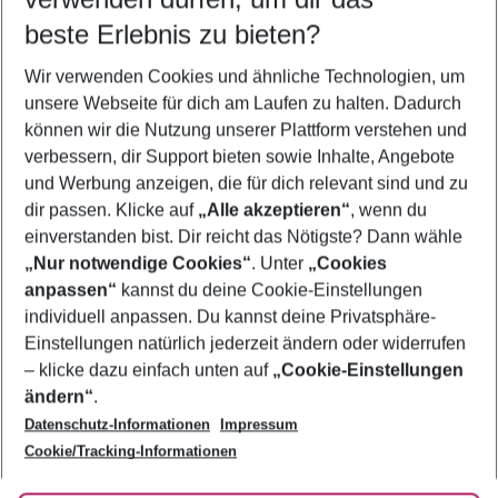
09.08.26
–
07.08.27
5-8 Nächte
beste Erlebnis zu bieten?
Wer wird verreisen
Wir verwenden Cookies und ähnliche Technologien, um
2 Erwachsene
Keine Kinder
unsere Webseite für dich am Laufen zu halten. Dadurch
können wir die Nutzung unserer Plattform verstehen und
Mehr Filter anzeigen
verbessern, dir Support bieten sowie Inhalte, Angebote
und Werbung anzeigen, die für dich relevant sind und zu
dir passen. Klicke auf
„Alle akzeptieren“
, wenn du
einverstanden bist. Dir reicht das Nötigste? Dann wähle
„Nur notwendige Cookies“
. Unter
„Cookies
anpassen“
kannst du deine Cookie-Einstellungen
Footer
Footer navigation
individuell anpassen. Du kannst deine Privatsphäre-
Über uns
Einstellungen natürlich jederzeit ändern oder widerrufen
AGB
– klicke dazu einfach unten auf
„Cookie-Einstellungen
Service & Hilfe
Bestpreisgarantie
ändern“
.
Datenschutz-Informationen
Impressum
Agenturbetreuung
Cookie-Einstellungen ändern
Folge uns
Barrierefreies Reisen
Cookie/Tracking-Informationen
Cookie-Richtlinie
Check-in
Datenschutz