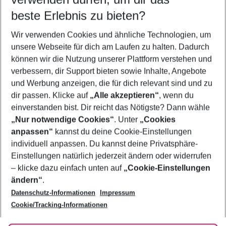
10.08.26
–
08.08.27
5-8 Nächte
beste Erlebnis zu bieten?
Wer wird verreisen
Wir verwenden Cookies und ähnliche Technologien, um
2 Erwachsene
Keine Kinder
unsere Webseite für dich am Laufen zu halten. Dadurch
können wir die Nutzung unserer Plattform verstehen und
Mehr Filter anzeigen
verbessern, dir Support bieten sowie Inhalte, Angebote
und Werbung anzeigen, die für dich relevant sind und zu
dir passen. Klicke auf
„Alle akzeptieren“
, wenn du
einverstanden bist. Dir reicht das Nötigste? Dann wähle
„Nur notwendige Cookies“
. Unter
„Cookies
anpassen“
kannst du deine Cookie-Einstellungen
Footer
Footer navigation
individuell anpassen. Du kannst deine Privatsphäre-
Über uns
Einstellungen natürlich jederzeit ändern oder widerrufen
AGB
– klicke dazu einfach unten auf
„Cookie-Einstellungen
Service & Hilfe
Bestpreisgarantie
ändern“
.
Datenschutz-Informationen
Impressum
Agenturbetreuung
Cookie-Einstellungen ändern
Folge uns
Barrierefreies Reisen
Cookie/Tracking-Informationen
Cookie-Richtlinie
Check-in
Datenschutz