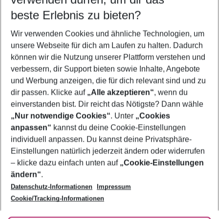
12.08.26
–
10.08.27
5-8 Nächte
beste Erlebnis zu bieten?
Wer wird verreisen
Wir verwenden Cookies und ähnliche Technologien, um
2 Erwachsene
Keine Kinder
unsere Webseite für dich am Laufen zu halten. Dadurch
können wir die Nutzung unserer Plattform verstehen und
Mehr Filter anzeigen
verbessern, dir Support bieten sowie Inhalte, Angebote
und Werbung anzeigen, die für dich relevant sind und zu
dir passen. Klicke auf
„Alle akzeptieren“
, wenn du
einverstanden bist. Dir reicht das Nötigste? Dann wähle
„Nur notwendige Cookies“
. Unter
„Cookies
anpassen“
kannst du deine Cookie-Einstellungen
Footer
Footer navigation
individuell anpassen. Du kannst deine Privatsphäre-
Über uns
Einstellungen natürlich jederzeit ändern oder widerrufen
AGB
– klicke dazu einfach unten auf
„Cookie-Einstellungen
Service & Hilfe
Bestpreisgarantie
ändern“
.
Datenschutz-Informationen
Impressum
Agenturbetreuung
Cookie-Einstellungen ändern
Folge uns
Barrierefreies Reisen
Cookie/Tracking-Informationen
Cookie-Richtlinie
Check-in
Datenschutz