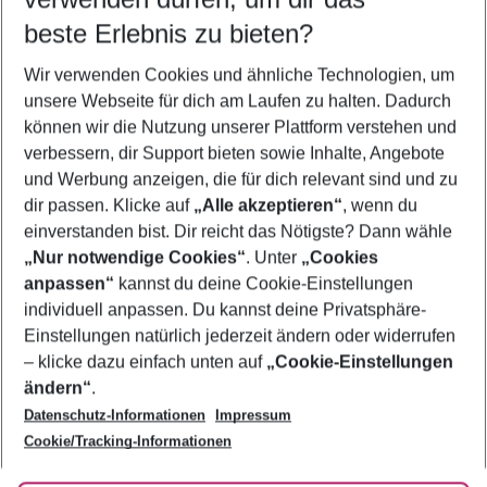
08.08.26
–
06.08.27
5-8 Nächte
beste Erlebnis zu bieten?
Wer wird verreisen
Wir verwenden Cookies und ähnliche Technologien, um
2 Erwachsene
Keine Kinder
unsere Webseite für dich am Laufen zu halten. Dadurch
können wir die Nutzung unserer Plattform verstehen und
Mehr Filter anzeigen
verbessern, dir Support bieten sowie Inhalte, Angebote
und Werbung anzeigen, die für dich relevant sind und zu
dir passen. Klicke auf
„Alle akzeptieren“
, wenn du
einverstanden bist. Dir reicht das Nötigste? Dann wähle
„Nur notwendige Cookies“
. Unter
„Cookies
anpassen“
kannst du deine Cookie-Einstellungen
Footer
Footer navigation
individuell anpassen. Du kannst deine Privatsphäre-
Über uns
Einstellungen natürlich jederzeit ändern oder widerrufen
AGB
– klicke dazu einfach unten auf
„Cookie-Einstellungen
Service & Hilfe
Bestpreisgarantie
ändern“
.
Datenschutz-Informationen
Impressum
Agenturbetreuung
Cookie-Einstellungen ändern
Folge uns
Barrierefreies Reisen
Cookie/Tracking-Informationen
Cookie-Richtlinie
Check-in
Datenschutz