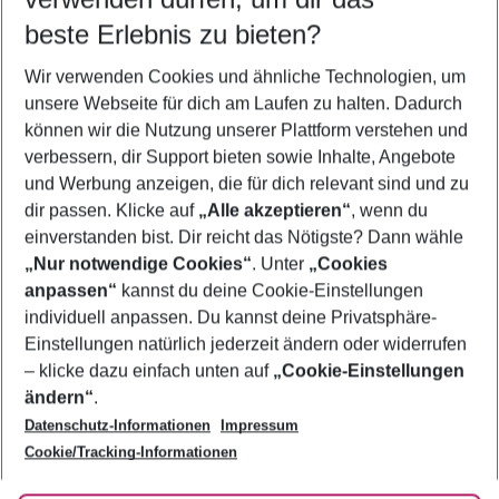
09.08.26
–
07.08.27
5-8 Nächte
beste Erlebnis zu bieten?
Wer wird verreisen
Wir verwenden Cookies und ähnliche Technologien, um
2 Erwachsene
Keine Kinder
unsere Webseite für dich am Laufen zu halten. Dadurch
können wir die Nutzung unserer Plattform verstehen und
Mehr Filter anzeigen
verbessern, dir Support bieten sowie Inhalte, Angebote
und Werbung anzeigen, die für dich relevant sind und zu
dir passen. Klicke auf
„Alle akzeptieren“
, wenn du
einverstanden bist. Dir reicht das Nötigste? Dann wähle
„Nur notwendige Cookies“
. Unter
„Cookies
anpassen“
kannst du deine Cookie-Einstellungen
Footer
Footer navigation
individuell anpassen. Du kannst deine Privatsphäre-
Über uns
Einstellungen natürlich jederzeit ändern oder widerrufen
AGB
– klicke dazu einfach unten auf
„Cookie-Einstellungen
Service & Hilfe
Bestpreisgarantie
ändern“
.
Datenschutz-Informationen
Impressum
Agenturbetreuung
Cookie-Einstellungen ändern
Folge uns
Barrierefreies Reisen
Cookie/Tracking-Informationen
Cookie-Richtlinie
Check-in
Datenschutz