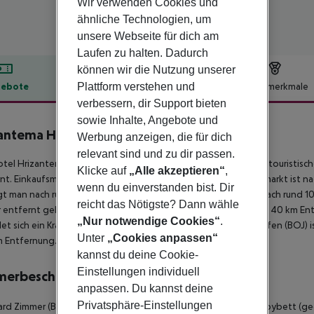
Wir verwenden Cookies und
ähnliche Technologien, um
unsere Webseite für dich am
Laufen zu halten. Dadurch
können wir die Nutzung unserer
Plattform verstehen und
ebote
Hotelbeschreibung
Hotelmerkmale
verbessern, dir Support bieten
lbeschreibung
sowie Inhalte, Angebote und
antema Hotel & Casino
Werbung anzeigen, die für dich
4
relevant sind und zu dir passen.
tel Hrizantema liegt ca. 250 m vom Sandstrand entfernt. Zum touristische
Klicke auf
„Alle akzeptieren“
,
nt. Einkaufsmöglichkeiten liegen ca. 1 m vom Hotel, ein Supermarkt ist na
wenn du einverstanden bist. Dir
t man nach rund 20 m. Zur nächsten Diskothek gelangt man nach rund 100 m
reicht das Nötigste? Dann wähle
 entfernt gelegene Orte lassen sich über den Bahnhof in rund 40 km Entf
„Nur notwendige Cookies“
.
et sich ein Krankenhaus in etwa 800 m Entfernung. Der Flughafen (BOJ) ist
Unter
„Cookies anpassen“
m Entfernung.
kannst du deine Cookie-
Einstellungen individuell
merbeschreibung
anpassen. Du kannst deine
Privatsphäre-Einstellungen
rd Zimmer (Balkon):
Mit Twinbett, 1 Extrabett (Schlafsofa), Babybett (