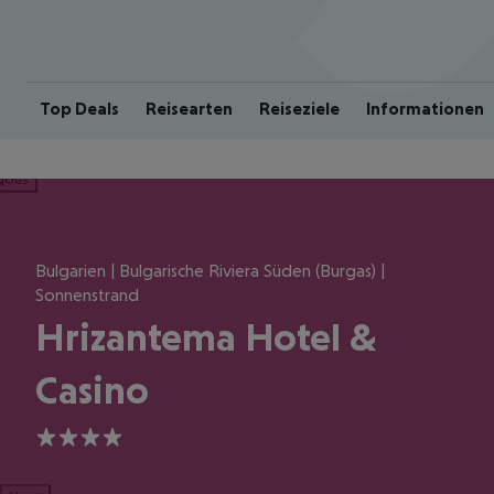
Top Deals
Reisearten
Reiseziele
Informationen
ious
Bulgarien | Bulgarische Riviera Süden (Burgas) |
Sonnenstrand
Hrizantema Hotel &
Casino
4