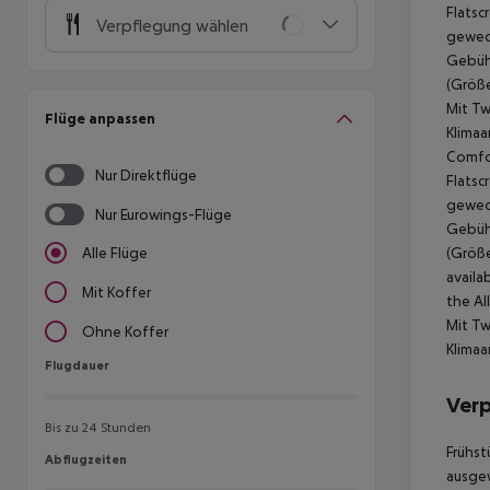
Flatsc
Verpflegung wählen
gewec
Gebühr
(Größe
Mit Tw
Flüge anpassen
Klimaa
Comfor
Nur Direktflüge
Flatsc
gewec
Nur Eurowings-Flüge
Gebühr
(Größe
Alle Flüge
availab
Mit Koffer
the Al
Mit Tw
Ohne Koffer
Klimaa
Flugdauer
Flugdauer
Ver
Bis zu 24 Stunden
Frühst
Abflugzeiten
Abflugzeiten
ausgew