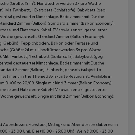
usche (Größe: 19 m²). Handtücher werden 3x pro Woche
n):
Mit Twinbett, 1 Extrabett (Schlafsofa), Babybett (geg.
zentral gesteuerter Klimaanlage. Badezimmer mit Dusche
tandard Zimmer (Balkon):
Standard Zimmer (Balkon Economy):
errasse und Flatscreen-Kabel-TV sowie zentral gesteuerter
o Woche gewechselt.
Standard Zimmer (Balkon Economy):
eg. Gebühr), Teppichboden, Balkon oder Terrasse und
usche (Größe: 24 m²). Handtücher werden 3x pro Woche
:
Mit Twinbett, 1 Extrabett (Schlafsofa), Babybett (geg.
zentral gesteuerter Klimaanlage. Badezimmer mit Dusche
 akzeptieren
tandard Zimmer (Balkon):
Sunbeds, parasols (subject to
n set menu in the Themed A-la-carte Restaurant. Available in
rom 01/06 to 20/09.
Single mit Kind Zimmer (Balkon Economy):
errasse und Flatscreen-Kabel-TV sowie zentral gesteuerter
o Woche gewechselt.
Single mit Kind Zimmer (Balkon Economy):
- und Abendessen. Frühstück, Mittag- und Abendessen dabei nur in
0 - 23:00 Uhr), Bier (10:00 - 23:00 Uhr), Wein (10:00 - 23:00