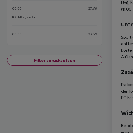
Uhr), 
00:00
23:59
(11:00
Rückflugzeiten
Rückflugzeiten
Unte
00:00
23:59
Sport-
entfer
koste
Außenb
Filter zurücksetzen
Zusä
Für be
den lo
EC-Kar
Wich
Bei pl
jeweil