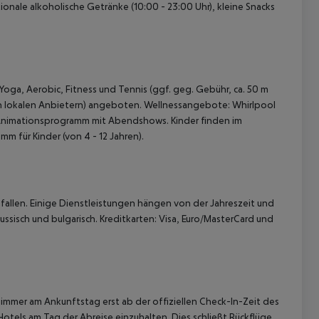
tionale alkoholische Getränke (10:00 - 23:00 Uhr), kleine Snacks
Yoga, Aerobic, Fitness und Tennis (ggf. geg. Gebühr, ca. 50 m
von lokalen Anbietern) angeboten. Wellnessangebote: Whirlpool
Animationsprogramm mit Abendshows. Kinder finden im
 für Kinder (von 4 - 12 Jahren).
allen. Einige Dienstleistungen hängen von der Jahreszeit und
ussisch und bulgarisch. Kreditkarten: Visa, Euro/MasterCard und
immer am Ankunftstag erst ab der offiziellen Check-In-Zeit des
Hotels am Tag der Abreise einzuhalten. Dies schließt Rückflüge