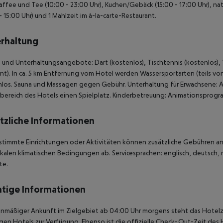
Kaffee und Tee (10:00 - 23:00 Uhr), Kuchen/Gebäck (15:00 - 17:00 Uhr), na
 - 15:00 Uhr) und 1 Mahlzeit im à-la-carte-Restaurant.
rhaltung
 und Unterhaltungsangebote: Dart (kostenlos), Tischtennis (kostenlos), 
nt). In ca. 5 km Entfernung vom Hotel werden Wassersportarten (teils 
nlos. Sauna und Massagen gegen Gebühr. Unterhaltung für Erwachsene: 
ereich des Hotels einen Spielplatz. Kinderbetreuung: Animationsprogramm
tzliche Informationen
stimmte Einrichtungen oder Aktivitäten können zusätzliche Gebühren anf
kalen klimatischen Bedingungen ab. Servicesprachen: englisch, deutsch, r
te.
tige Informationen
anmäßiger Ankunft im Zielgebiet ab 04:00 Uhr morgens steht das Hotelz
igen Hotels zur Verfügung. Ebenso ist die offizielle Check-Out-Zeit des 