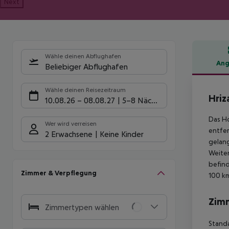
Next
Wähle deinen Abflughafen
Ang
Beliebiger Abflughafen
Hote
Wähle deinen Reisezeitraum
Hriz
10.08.26
–
08.08.27
5-8 Nächte
Das Ho
Wer wird verreisen
entfer
2 Erwachsene
Keine Kinder
gelang
Weiter
befind
Zimmer & Verpflegung
100 k
Zim
Zimmertypen wählen
Standa