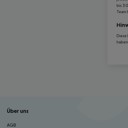
bis 3:
Team 
Hinw
Diese 
haben,
Footer
Footer navigation
Über uns
AGB