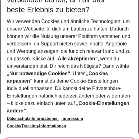
08.08.26
–
06.08.27
5-8 Nächte
beste Erlebnis zu bieten?
Wer wird verreisen
Wir verwenden Cookies und ähnliche Technologien, um
2 Erwachsene
Keine Kinder
unsere Webseite für dich am Laufen zu halten. Dadurch
können wir die Nutzung unserer Plattform verstehen und
Mehr Filter anzeigen
verbessern, dir Support bieten sowie Inhalte, Angebote
und Werbung anzeigen, die für dich relevant sind und zu
dir passen. Klicke auf
„Alle akzeptieren“
, wenn du
einverstanden bist. Dir reicht das Nötigste? Dann wähle
„Nur notwendige Cookies“
. Unter
„Cookies
anpassen“
kannst du deine Cookie-Einstellungen
Footer
Footer navigation
individuell anpassen. Du kannst deine Privatsphäre-
Über uns
Einstellungen natürlich jederzeit ändern oder widerrufen
AGB
– klicke dazu einfach unten auf
„Cookie-Einstellungen
Service & Hilfe
Bestpreisgarantie
ändern“
.
Datenschutz-Informationen
Impressum
Agenturbetreuung
Cookie-Einstellungen ändern
Folge uns
Barrierefreies Reisen
Cookie/Tracking-Informationen
Cookie-Richtlinie
Check-in
Datenschutz