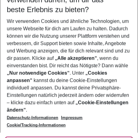
09.08.26
–
07.08.27
5-8 Nächte
beste Erlebnis zu bieten?
Wer wird verreisen
Wir verwenden Cookies und ähnliche Technologien, um
2 Erwachsene
Keine Kinder
unsere Webseite für dich am Laufen zu halten. Dadurch
können wir die Nutzung unserer Plattform verstehen und
Mehr Filter anzeigen
verbessern, dir Support bieten sowie Inhalte, Angebote
und Werbung anzeigen, die für dich relevant sind und zu
dir passen. Klicke auf
„Alle akzeptieren“
, wenn du
einverstanden bist. Dir reicht das Nötigste? Dann wähle
„Nur notwendige Cookies“
. Unter
„Cookies
anpassen“
kannst du deine Cookie-Einstellungen
Footer
Footer navigation
individuell anpassen. Du kannst deine Privatsphäre-
Über uns
Einstellungen natürlich jederzeit ändern oder widerrufen
AGB
– klicke dazu einfach unten auf
„Cookie-Einstellungen
Service & Hilfe
Bestpreisgarantie
ändern“
.
Datenschutz-Informationen
Impressum
Agenturbetreuung
Cookie-Einstellungen ändern
Folge uns
Barrierefreies Reisen
Cookie/Tracking-Informationen
Cookie-Richtlinie
Check-in
Datenschutz