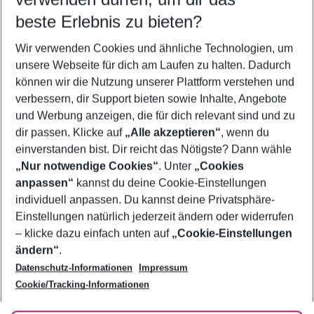
08.08.26
–
06.08.27
5-8 Nächte
beste Erlebnis zu bieten?
Wer wird verreisen
Wir verwenden Cookies und ähnliche Technologien, um
2 Erwachsene
Keine Kinder
unsere Webseite für dich am Laufen zu halten. Dadurch
können wir die Nutzung unserer Plattform verstehen und
Mehr Filter anzeigen
verbessern, dir Support bieten sowie Inhalte, Angebote
und Werbung anzeigen, die für dich relevant sind und zu
dir passen. Klicke auf
„Alle akzeptieren“
, wenn du
einverstanden bist. Dir reicht das Nötigste? Dann wähle
„Nur notwendige Cookies“
. Unter
„Cookies
anpassen“
kannst du deine Cookie-Einstellungen
Footer
Footer navigation
individuell anpassen. Du kannst deine Privatsphäre-
Über uns
Einstellungen natürlich jederzeit ändern oder widerrufen
AGB
– klicke dazu einfach unten auf
„Cookie-Einstellungen
Service & Hilfe
Bestpreisgarantie
ändern“
.
Datenschutz-Informationen
Impressum
Agenturbetreuung
Cookie-Einstellungen ändern
Folge uns
Barrierefreies Reisen
Cookie/Tracking-Informationen
Cookie-Richtlinie
Check-in
Datenschutz