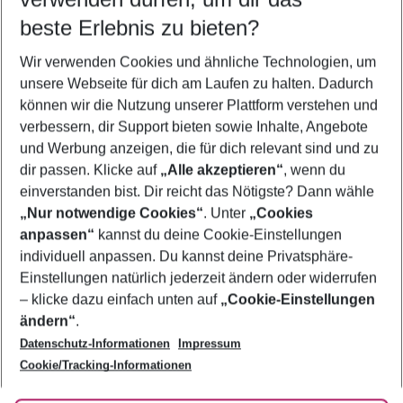
11.08.26
–
09.08.27
5-8 Nächte
beste Erlebnis zu bieten?
Wer wird verreisen
Wir verwenden Cookies und ähnliche Technologien, um
2 Erwachsene
Keine Kinder
unsere Webseite für dich am Laufen zu halten. Dadurch
können wir die Nutzung unserer Plattform verstehen und
Mehr Filter anzeigen
verbessern, dir Support bieten sowie Inhalte, Angebote
und Werbung anzeigen, die für dich relevant sind und zu
dir passen. Klicke auf
„Alle akzeptieren“
, wenn du
einverstanden bist. Dir reicht das Nötigste? Dann wähle
„Nur notwendige Cookies“
. Unter
„Cookies
anpassen“
kannst du deine Cookie-Einstellungen
Footer
Footer navigation
individuell anpassen. Du kannst deine Privatsphäre-
Über uns
Einstellungen natürlich jederzeit ändern oder widerrufen
AGB
– klicke dazu einfach unten auf
„Cookie-Einstellungen
Service & Hilfe
Bestpreisgarantie
ändern“
.
Datenschutz-Informationen
Impressum
Agenturbetreuung
Cookie-Einstellungen ändern
Folge uns
Barrierefreies Reisen
Cookie/Tracking-Informationen
Cookie-Richtlinie
Check-in
Datenschutz