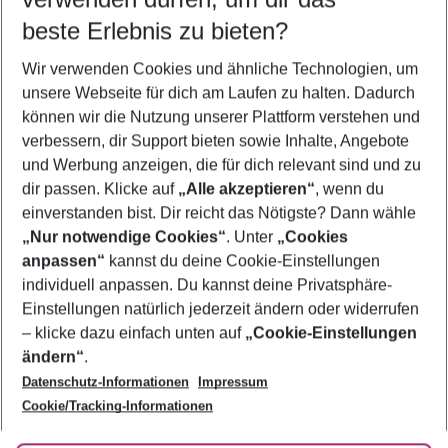
11.08.26
–
09.08.27
5-8 Nächte
beste Erlebnis zu bieten?
Wer wird verreisen
Wir verwenden Cookies und ähnliche Technologien, um
2 Erwachsene
Keine Kinder
unsere Webseite für dich am Laufen zu halten. Dadurch
können wir die Nutzung unserer Plattform verstehen und
Mehr Filter anzeigen
verbessern, dir Support bieten sowie Inhalte, Angebote
und Werbung anzeigen, die für dich relevant sind und zu
dir passen. Klicke auf
„Alle akzeptieren“
, wenn du
einverstanden bist. Dir reicht das Nötigste? Dann wähle
„Nur notwendige Cookies“
. Unter
„Cookies
anpassen“
kannst du deine Cookie-Einstellungen
Footer
Footer navigation
individuell anpassen. Du kannst deine Privatsphäre-
Über uns
Einstellungen natürlich jederzeit ändern oder widerrufen
AGB
– klicke dazu einfach unten auf
„Cookie-Einstellungen
Service & Hilfe
Bestpreisgarantie
ändern“
.
Datenschutz-Informationen
Impressum
Agenturbetreuung
Cookie-Einstellungen ändern
Folge uns
Barrierefreies Reisen
Cookie/Tracking-Informationen
Cookie-Richtlinie
Check-in
Datenschutz