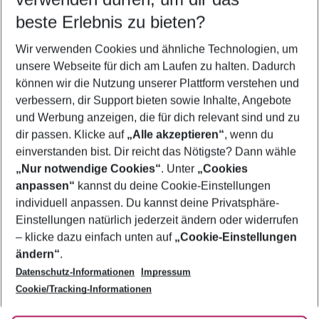
08.08.26
–
06.08.27
5-8 Nächte
beste Erlebnis zu bieten?
Wer wird verreisen
Wir verwenden Cookies und ähnliche Technologien, um
2 Erwachsene
Keine Kinder
unsere Webseite für dich am Laufen zu halten. Dadurch
können wir die Nutzung unserer Plattform verstehen und
Mehr Filter anzeigen
verbessern, dir Support bieten sowie Inhalte, Angebote
und Werbung anzeigen, die für dich relevant sind und zu
dir passen. Klicke auf
„Alle akzeptieren“
, wenn du
einverstanden bist. Dir reicht das Nötigste? Dann wähle
„Nur notwendige Cookies“
. Unter
„Cookies
anpassen“
kannst du deine Cookie-Einstellungen
Footer
Footer navigation
individuell anpassen. Du kannst deine Privatsphäre-
Über uns
Einstellungen natürlich jederzeit ändern oder widerrufen
AGB
– klicke dazu einfach unten auf
„Cookie-Einstellungen
Service & Hilfe
Bestpreisgarantie
ändern“
.
Datenschutz-Informationen
Impressum
Agenturbetreuung
Cookie-Einstellungen ändern
Folge uns
Barrierefreies Reisen
Cookie/Tracking-Informationen
Cookie-Richtlinie
Check-in
Datenschutz