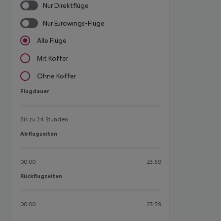
Nur Direktflüge
Nur Eurowings-Flüge
Alle Flüge
Mit Koffer
Ohne Koffer
Flugdauer
Flugdauer
Bis zu 24 Stunden
Abflugzeiten
Abflugzeiten
00:00
23:59
Rückflugzeiten
Rückflugzeiten
00:00
23:59