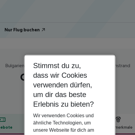
Nur Flug buchen
Stimmst du zu,
Bulgarien | Bulgarische Riviera Süden (Burgas) | Sonnenstrand
Chaika Beach Resort
dass wir Cookies
verwenden dürfen,
3
um dir das beste
Erlebnis zu bieten?
Wir verwenden Cookies und
ähnliche Technologien, um
ebote
Hotelbeschreibung
Hotelmerkmale
unsere Webseite für dich am