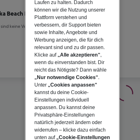
lbeschreibung
Laufen zu halten. Dadurch
können wir die Nutzung unserer
ka Beach Resort
Plattform verstehen und
3
verbessern, dir Support bieten
 sind keine Veranstalterinfomationen verfügbar.
sowie Inhalte, Angebote und
Werbung anzeigen, die für dich
relevant sind und zu dir passen.
Klicke auf
„Alle akzeptieren“
,
wenn du einverstanden bist. Dir
reicht das Nötigste? Dann wähle
„Nur notwendige Cookies“
.
Unter
„Cookies anpassen“
kannst du deine Cookie-
Einstellungen individuell
anpassen. Du kannst deine
Privatsphäre-Einstellungen
natürlich jederzeit ändern oder
widerrufen – klicke dazu einfach
unten auf
„Cookie-Einstellungen