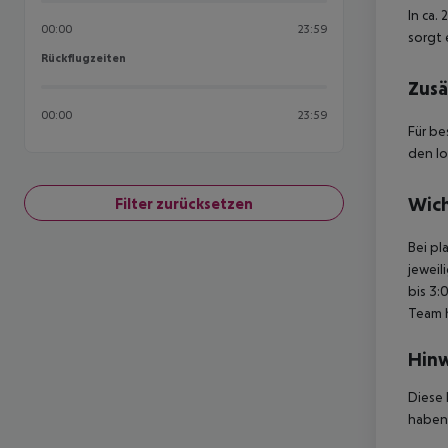
In ca.
00:00
23:59
sorgt 
Rückflugzeiten
Rückflugzeiten
Zusä
00:00
23:59
Für be
den lo
Wich
Filter zurücksetzen
Bei pl
jeweil
bis 3:
Team 
Hinw
Diese 
haben,