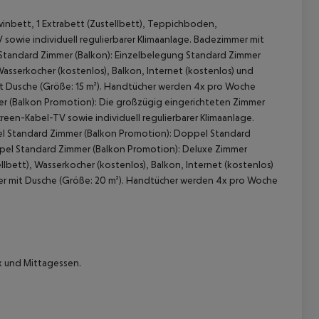
inbett, 1 Extrabett (Zustellbett), Teppichboden,
 sowie individuell regulierbarer Klimaanlage. Badezimmer mit
Standard Zimmer (Balkon): Einzelbelegung Standard Zimmer
sserkocher (kostenlos), Balkon, Internet (kostenlos) und
mit Dusche (Größe: 15 m²). Handtücher werden 4x pro Woche
r (Balkon Promotion): Die großzügig eingerichteten Zimmer
reen-Kabel-TV sowie individuell regulierbarer Klimaanlage.
 Standard Zimmer (Balkon Promotion): Doppel Standard
 akzeptieren
pel Standard Zimmer (Balkon Promotion): Deluxe Zimmer
llbett), Wasserkocher (kostenlos), Balkon, Internet (kostenlos)
mer mit Dusche (Größe: 20 m²). Handtücher werden 4x pro Woche
k und Mittagessen.