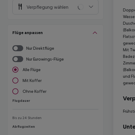
Verpflegung wählen
Doppel
Wasser
Dusche
(Balko
Flüge anpassen
Flatsc
gewech
Nur Direktflüge
Mit Tw
Badez
Nur Eurowings-Flüge
Zimmer
(Balko
Alle Flüge
und Fl
Mit Koffer
gewech
Ohne Koffer
Ver
Flugdauer
Flugdauer
Frühst
Bis zu 24 Stunden
Unte
Abflugzeiten
Abflugzeiten