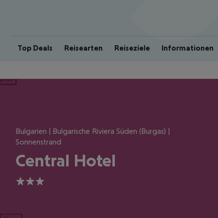
Top Deals
Reisearten
Reiseziele
Informationen
ious
Bulgarien | Bulgarische Riviera Süden (Burgas) |
Sonnenstrand
Central Hotel
3