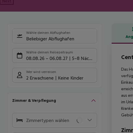
Next
Wähle deinen Abflughafen
Ang
Beliebiger Abflughafen
Hote
Wähle deinen Reisezeitraum
Cent
08.08.26
–
06.08.27
5-8 Nächte
Das Ho
Wer wird verreisen
verfüg
2 Erwachsene
Keine Kinder
Einkau
erreic
aus er
Zimmer & Verpflegung
im Url
Kranke
Gebühr
Zimmertypen wählen
Zim