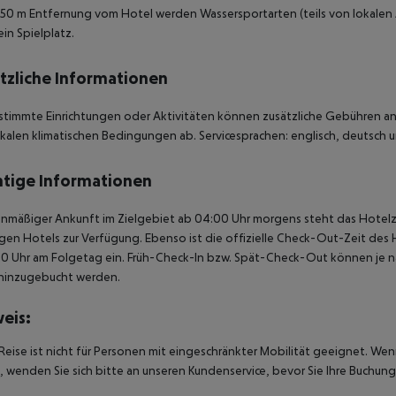
 250 m Entfernung vom Hotel werden Wassersportarten (teils von lokalen
ein Spielplatz.
tzliche Informationen
stimmte Einrichtungen oder Aktivitäten können zusätzliche Gebühren anf
kalen klimatischen Bedingungen ab. Servicesprachen: englisch, deutsch un
tige Informationen
anmäßiger Ankunft im Zielgebiet ab 04:00 Uhr morgens steht das Hotelz
igen Hotels zur Verfügung. Ebenso ist die offizielle Check-Out-Zeit des 
00 Uhr am Folgetag ein. Früh-Check-In bzw. Spät-Check-Out können je n
hinzugebucht werden.
eis:
Reise ist nicht für Personen mit eingeschränkter Mobilität geeignet. We
 wenden Sie sich bitte an unseren Kundenservice, bevor Sie Ihre Buchung