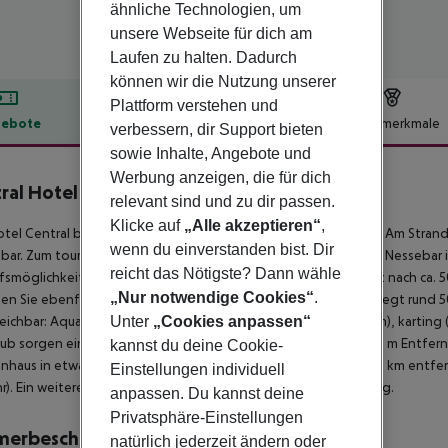
ähnliche Technologien, um
unsere Webseite für dich am
Laufen zu halten. Dadurch
können wir die Nutzung unserer
Plattform verstehen und
ebote
Hotelbeschreibung
Hotelmerkmale
verbessern, dir Support bieten
sowie Inhalte, Angebote und
lbeschreibung
Werbung anzeigen, die für dich
ral Hotel
relevant sind und zu dir passen.
3
Klicke auf
„Alle akzeptieren“
,
tel Central befindet sich ca. 400 m vom Sandstrand entfernt. Am Str
wenn du einverstanden bist. Dir
bar. Zum touristischen Zentrum sind es nur ca. 100 m. Die Stadt Nessebar i
reicht das Nötigste? Dann wähle
fsmöglichkeiten liegen ca. 150 m vom Hotel, ein Supermarkt ist nach ca. 
„Nur notwendige Cookies“
.
hen Sie ebenfalls nach rund 50 m. Auch die nächste Diskothek liegt run
reichbar: Aquapark Sunny Beach (ca. 200 m), Camel park (ca. 4 km), karting (ca
Unter
„Cookies anpassen“
aub sorgen ein Taxistand sowie eine Bushaltestelle in etwa 200 m Entfernu
kannst du deine Cookie-
nhaus in etwa 100 m Entfernung. Der Flughafen (BOJ) ist ca. 27 km entfe
Einstellungen individuell
). Ein weiterer Flughafen (VAR) liegt in etwa 100 km Entfernung.
anpassen. Du kannst deine
Privatsphäre-Einstellungen
merbeschreibung
natürlich jederzeit ändern oder