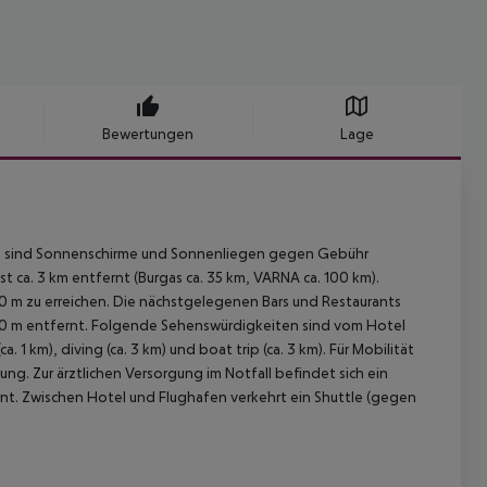
Bewertungen
Lage
and sind Sonnenschirme und Sonnenliegen gegen Gebühr
st ca. 3 km entfernt (Burgas ca. 35 km, VARNA ca. 100 km).
50 m zu erreichen. Die nächstgelegenen Bars und Restaurants
d 50 m entfernt. Folgende Sehenswürdigkeiten sind vom Hotel
. 1 km), diving (ca. 3 km) und boat trip (ca. 3 km). Für Mobilität
ng. Zur ärztlichen Versorgung im Notfall befindet sich ein
rnt. Zwischen Hotel und Flughafen verkehrt ein Shuttle (gegen