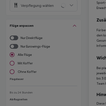
Sport-
Verpflegung wählen
Erwac
Zusä
Flüge anpassen
Für be
den lo
Nur Direktflüge
Gesun
Inform
Nur Eurowings-Flüge
Alle Flüge
Wich
Mit Koffer
Bei pl
Ohne Koffer
jeweil
bis 3:
Flugdauer
Flugdauer
Team 
Bis zu 24 Stunden
Hinw
Abflugzeiten
Abflugzeiten
Diese 