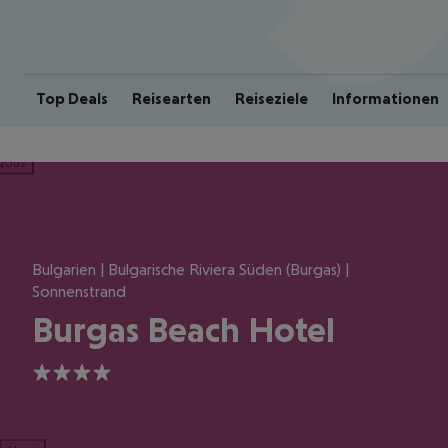
Top Deals
Reisearten
Reiseziele
Informationen
ious
Bulgarien | Bulgarische Riviera Süden (Burgas) |
Sonnenstrand
Burgas Beach Hotel
4