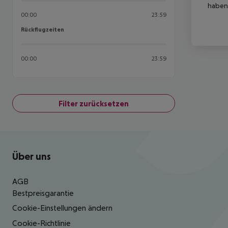
haben,
00:00
23:59
Rückflugzeiten
Rückflugzeiten
00:00
23:59
Filter zurücksetzen
Footer
Footer navigation
Über uns
AGB
Bestpreisgarantie
Cookie-Einstellungen ändern
Cookie-Richtlinie