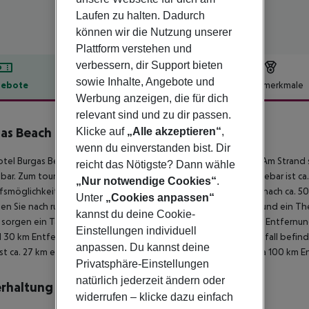
Laufen zu halten. Dadurch
können wir die Nutzung unserer
Plattform verstehen und
verbessern, dir Support bieten
sowie Inhalte, Angebote und
ebote
Hotelbeschreibung
Hotelmerkmale
Werbung anzeigen, die für dich
lbeschreibung
relevant sind und zu dir passen.
as Beach Hotel
Klicke auf
„Alle akzeptieren“
,
4
wenn du einverstanden bist. Dir
otel Burgas Beach liegt in der Umgebung eines Sandstrandes. Am Stran
reicht das Nötigste? Dann wähle
bar. Zum touristischen Zentrum sind es ca. 2 km. Die Stadt Nessebar ist ca.
„Nur notwendige Cookies“
.
fsmöglichkeiten liegen ca. 2 km vom Hotel, ein Supermarkt ist nach ca. 
Unter
„Cookies anpassen“
hen Sie nach rund 100 m. Unterhaltungsangebote wie ein Kino und ein Thea
kannst du deine Cookie-
 sorgen ein Taxistand sowie eine Bushaltestelle in etwa 300 m Entfernu
Einstellungen individuell
d 30 km Entfernung erreichen. Zur ärztlichen Versorgung im Notfall befin
anpassen. Du kannst deine
ist ca. 27 km entfernt. Ein weiterer Flughafen (VAR) liegt in etwa 100 km 
Privatsphäre-Einstellungen
natürlich jederzeit ändern oder
rhaltung
widerrufen – klicke dazu einfach