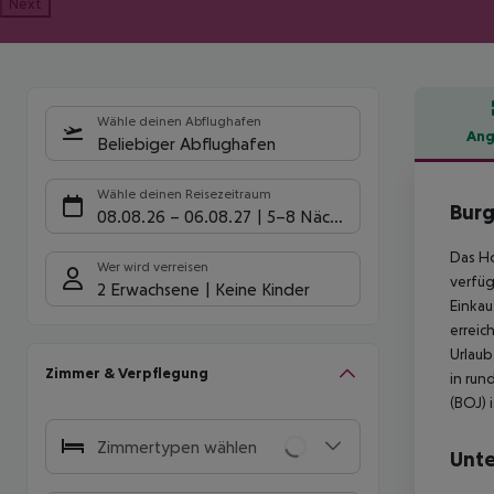
Next
Wähle deinen Abflughafen
Ang
Beliebiger Abflughafen
Hote
Wähle deinen Reisezeitraum
Burg
08.08.26
–
06.08.27
5-8 Nächte
Das H
Wer wird verreisen
verfüg
2 Erwachsene
Keine Kinder
Einkau
erreic
Urlaub
Zimmer & Verpflegung
in run
(BOJ) 
Zimmertypen wählen
Unte