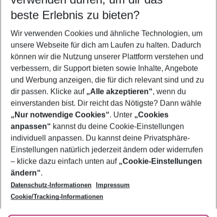
09.08.26
–
07.08.27
5-8 Nächte
beste Erlebnis zu bieten?
Wer wird verreisen
Wir verwenden Cookies und ähnliche Technologien, um
2 Erwachsene
Keine Kinder
unsere Webseite für dich am Laufen zu halten. Dadurch
können wir die Nutzung unserer Plattform verstehen und
Mehr Filter anzeigen
verbessern, dir Support bieten sowie Inhalte, Angebote
und Werbung anzeigen, die für dich relevant sind und zu
dir passen. Klicke auf
„Alle akzeptieren“
, wenn du
einverstanden bist. Dir reicht das Nötigste? Dann wähle
„Nur notwendige Cookies“
. Unter
„Cookies
anpassen“
kannst du deine Cookie-Einstellungen
Footer
Footer navigation
individuell anpassen. Du kannst deine Privatsphäre-
Über uns
Einstellungen natürlich jederzeit ändern oder widerrufen
AGB
– klicke dazu einfach unten auf
„Cookie-Einstellungen
Service & Hilfe
Bestpreisgarantie
ändern“
.
Datenschutz-Informationen
Impressum
Agenturbetreuung
Cookie-Einstellungen ändern
Folge uns
Barrierefreies Reisen
Cookie/Tracking-Informationen
Cookie-Richtlinie
Check-in
Datenschutz