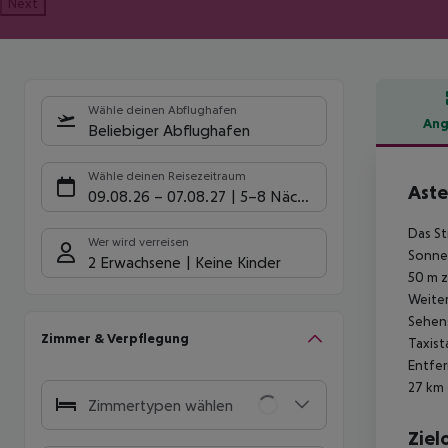
Next
Wähle deinen Abflughafen
Ang
Beliebiger Abflughafen
Hote
Wähle deinen Reisezeitraum
Aste
09.08.26
–
07.08.27
5-8 Nächte
Das St
Wer wird verreisen
Sonnen
2 Erwachsene
Keine Kinder
50 m z
Weiter
Sehens
Zimmer & Verpflegung
Taxist
Entfer
27 km 
Zimmertypen wählen
Ziel