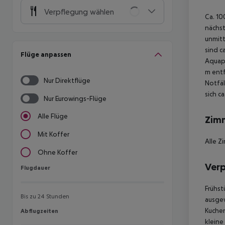
Verpflegung wählen
Ca. 10
nächst
unmitt
sind c
Flüge anpassen
Aquapa
m entf
Nur Direktflüge
Notfäl
sich c
Nur Eurowings-Flüge
Alle Flüge
Zim
Mit Koffer
Alle Z
Ohne Koffer
Ver
Flugdauer
Flugdauer
Frühst
Bis zu 24 Stunden
ausgew
Kuchen
Abflugzeiten
Abflugzeiten
kleine