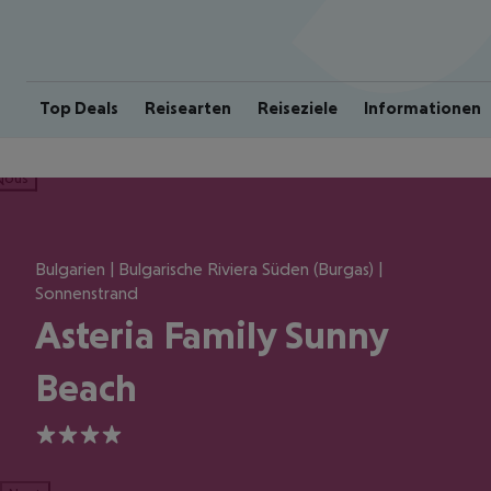
Top Deals
Reisearten
Reiseziele
Informationen
ious
Bulgarien | Bulgarische Riviera Süden (Burgas) |
Sonnenstrand
Asteria Family Sunny
Beach
4