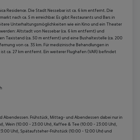
a Residence. Die Stadt Nessebar ist ca. 6 km entfernt. Die
arkt nach ca. 5 m erreichbar. Es gibt Restaurants und Bars in
Weitere Unterhaltungsmöglichkeiten wie ein Kino und ein Theater
werden: Altstadt von Nessebar (ca. 6 km entfernt) und
nen Taxistand (ca. 50 m entfernt) und eine Bushaltestelle (ca. 200
tfernung von ca. 35 km. Für medizinische Behandlungen in
ist ca. 27 km entfernt. Ein weiterer Flughafen (VAR) befindet
 akzeptieren
ch
- und Abendessen. Frühstück, Mittag- und Abendessen dabei nur in
r), Wein (10:00 - 23:00 Uhr), Kaffee & Tee (10:00 - 23:00 Uhr),
3:00 Uhr), Spätaufsteher-Frühstück (10:00 - 12:00 Uhr) und