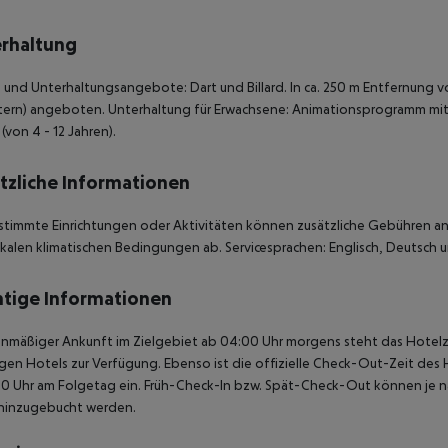
rhaltung
 und Unterhaltungsangebote: Dart und Billard. In ca. 250 m Entfernung 
ern) angeboten. Unterhaltung für Erwachsene: Animationsprogramm mit 
 (von 4 - 12 Jahren).
tzliche Informationen
stimmte Einrichtungen oder Aktivitäten können zusätzliche Gebühren anf
kalen klimatischen Bedingungen ab. Servicesprachen: Englisch, Deutsch un
tige Informationen
anmäßiger Ankunft im Zielgebiet ab 04:00 Uhr morgens steht das Hotelz
igen Hotels zur Verfügung. Ebenso ist die offizielle Check-Out-Zeit des 
00 Uhr am Folgetag ein. Früh-Check-In bzw. Spät-Check-Out können je n
hinzugebucht werden.