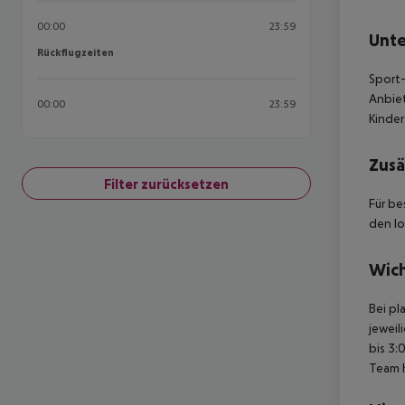
00:00
23:59
Unte
Rückflugzeiten
Rückflugzeiten
Sport-
Anbiet
00:00
23:59
Kinder
Zusä
Filter zurücksetzen
Für be
den lo
Wich
Bei pl
jeweil
bis 3:
Team 