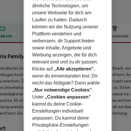
ähnliche Technologien, um
unsere Webseite für dich am
Laufen zu halten. Dadurch
können wir die Nutzung unserer
Plattform verstehen und
ebote
Hotelbeschreibung
Hotelmerkmale
verbessern, dir Support bieten
lbeschreibung
sowie Inhalte, Angebote und
Werbung anzeigen, die für dich
ria Family Sunny Beach
4
relevant sind und zu dir passen.
randhotel Zornica Residence befindet sich ca. 50 m vom Sunny Beach, e
Klicke auf
„Alle akzeptieren“
,
liegen kostenlos verfügbar. Die Stadt Nessebar ist ca. 6 km entfernt. Ei
wenn du einverstanden bist. Dir
u erreichen. Zu den nächsten Bars und Restaurants gelangt man nach run
reicht das Nötigste? Dann wähle
e Unterhaltungsangebote wie ein Kino und ein Theater sind in ca. 50 km 
„Nur notwendige Cookies“
.
würdigkeiten sind vom Hotel aus erreichbar: Old Town Of Nessebar (ca. 6 
Unter
„Cookies anpassen“
and (ca. 50 m) und eine Bushaltestelle (ca. 200 m entfernt). Weiter entf
kannst du deine Cookie-
nung erreichen. Zur ärztlichen Versorgung im Notfall befindet sich ein Kr
Einstellungen individuell
entfernt. Ein weiterer Flughafen (VAR) liegt in etwa 100 km Entfernung.
anpassen. Du kannst deine
Privatsphäre-Einstellungen
ort