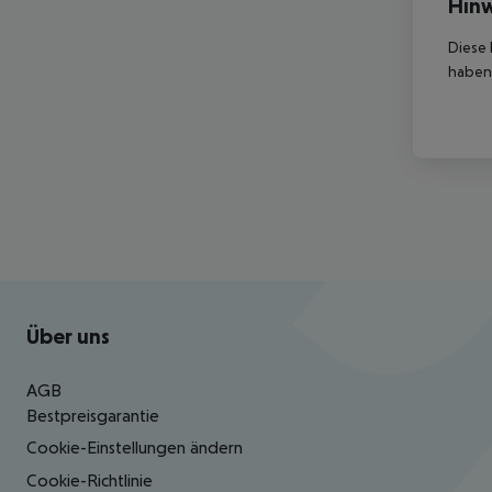
Hinw
Diese 
haben,
Footer
Footer navigation
Über uns
AGB
Bestpreisgarantie
Cookie-Einstellungen ändern
Cookie-Richtlinie