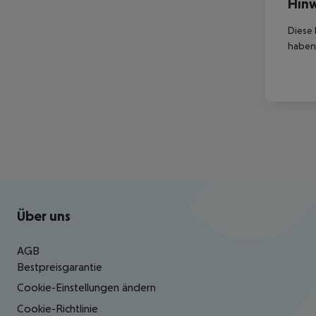
Hinw
Diese 
haben,
Footer
Footer navigation
Über uns
AGB
Bestpreisgarantie
Cookie-Einstellungen ändern
Cookie-Richtlinie