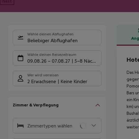
Next
Wähle deinen Abflughafen
Ang
Beliebiger Abflughafen
Hote
Wähle deinen Reisezeitraum
Hote
09.08.26
–
07.08.27
5-8 Nächte
Das Ho
Wer wird verreisen
gegen 
2 Erwachsene
Keine Kinder
Pomori
Bars u
ein Ki
Zimmer & Verpflegung
km) un
Bushal
ärztli
Zimmertypen wählen
weiter