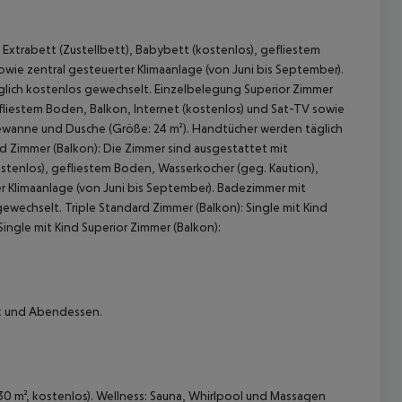
 Extrabett (Zustellbett), Babybett (kostenlos), gefliestem
owie zentral gesteuerter Klimaanlage (von Juni bis September).
lich kostenlos gewechselt. Einzelbelegung Superior Zimmer
fliestem Boden, Balkon, Internet (kostenlos) und Sat-TV sowie
dewanne und Dusche (Größe: 24 m²). Handtücher werden täglich
d Zimmer (Balkon): Die Zimmer sind ausgestattet mit
ostenlos), gefliestem Boden, Wasserkocher (geg. Kaution),
er Klimaanlage (von Juni bis September). Badezimmer mit
 akzeptieren
echselt. Triple Standard Zimmer (Balkon): Single mit Kind
ingle mit Kind Superior Zimmer (Balkon):
ck und Abendessen.
30 m², kostenlos). Wellness: Sauna, Whirlpool und Massagen