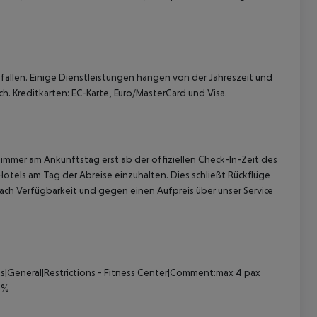
allen. Einige Dienstleistungen hängen von der Jahreszeit und
h. Kreditkarten: EC-Karte, Euro/MasterCard und Visa.
immer am Ankunftstag erst ab der offiziellen Check-In-Zeit des
Hotels am Tag der Abreise einzuhalten. Dies schließt Rückflüge
ach Verfügbarkeit und gegen einen Aufpreis über unser Service
s|General|Restrictions - Fitness Center|Comment:max 4 pax
0%