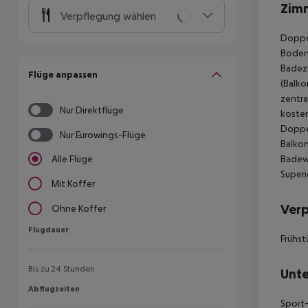
Zim
Verpflegung wählen
Doppel
Boden,
Badezi
Flüge anpassen
(Balko
zentra
Nur Direktflüge
kosten
Doppel
Nur Eurowings-Flüge
Balkon
Badewa
Alle Flüge
Superi
Mit Koffer
Ver
Ohne Koffer
Flugdauer
Flugdauer
Frühst
Bis zu 24 Stunden
Unte
Abflugzeiten
Abflugzeiten
Sport-