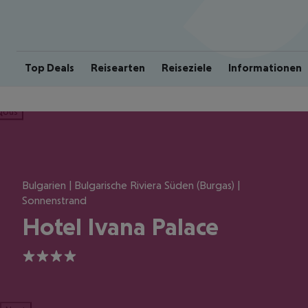
Top Deals
Reisearten
Reiseziele
Informationen
ious
Bulgarien | Bulgarische Riviera Süden (Burgas) |
Sonnenstrand
Hotel Ivana Palace
4