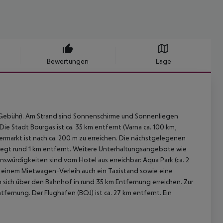
Bewertungen
Lage
n Gebühr). Am Strand sind Sonnenschirme und Sonnenliegen
e Stadt Bourgas ist ca. 35 km entfernt (Varna ca. 100 km,
ermarkt ist nach ca. 200 m zu erreichen. Die nächstgelegenen
 liegt rund 1 km entfernt. Weitere Unterhaltungsangebote wie
nswürdigkeiten sind vom Hotel aus erreichbar: Aqua Park (ca. 2
n einem Mietwagen-Verleih auch ein Taxistand sowie eine
 sich über den Bahnhof in rund 35 km Entfernung erreichen. Zur
tfernung. Der Flughafen (BOJ) ist ca. 27 km entfernt. Ein