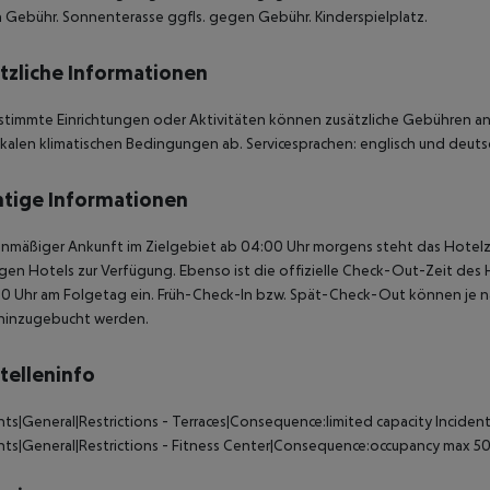
Gebühr. Sonnenterasse ggfls. gegen Gebühr. Kinderspielplatz.
tzliche Informationen
stimmte Einrichtungen oder Aktivitäten können zusätzliche Gebühren anf
kalen klimatischen Bedingungen ab. Servicesprachen: englisch und deutsc
tige Informationen
anmäßiger Ankunft im Zielgebiet ab 04:00 Uhr morgens steht das Hotelz
igen Hotels zur Verfügung. Ebenso ist die offizielle Check-Out-Zeit des 
00 Uhr am Folgetag ein. Früh-Check-In bzw. Spät-Check-Out können je n
hinzugebucht werden.
telleninfo
nts|General|Restrictions - Terraces|Consequence:limited capacity
Incident
nts|General|Restrictions - Fitness Center|Consequence:occupancy max 5