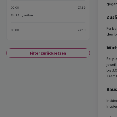
gegen 
00:00
23:59
Rückflugzeiten
Rückflugzeiten
Zusä
Für be
00:00
23:59
den lo
Wich
Filter zurücksetzen
Bei pl
jeweil
bis 3:
Team 
Baus
Incide
Incide