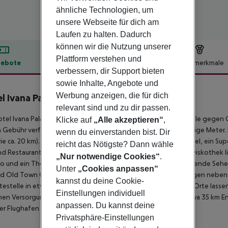
ähnliche Technologien, um
unsere Webseite für dich am
Laufen zu halten. Dadurch
können wir die Nutzung unserer
Plattform verstehen und
ebote
Hotelbeschreibung
Hotelmerkmale
verbessern, dir Support bieten
lbeschreibung
sowie Inhalte, Angebote und
Werbung anzeigen, die für dich
l Ivana Palace
4
relevant sind und zu dir passen.
tel Ivana Palace liegt ca. 300 m vom Sandstrand (Strand-Shuttle gege
Klicke auf
„Alle akzeptieren“
,
Gebühr verfügbar. Zum touristischen Zentrum sind es nur wenige Meter. Di
wenn du einverstanden bist. Dir
e ca. 20 km). Einkaufsmöglichkeiten liegen ca. 300 m vom Hotel, ein Sup
reicht das Nötigste? Dann wähle
nd Restaurants erreichen Sie nach rund 1 km. Auch die nächste Diskothek
„Nur notwendige Cookies“
.
no und ein Theater sind in ca. 35 km Entfernung zu finden. Folgende Sehe
Unter
„Cookies anpassen“
d Old Town Of Nessebar (ca. 7 km). Für Mobilität im Urlaub sorgen nebe
kannst du deine Cookie-
testelle in etwa 100 m Entfernung. Weiter entfernt gelegene Orte lassen
Einstellungen individuell
chen Versorgung im Notfall befindet sich ein Krankenhaus in etwa 35 km En
anpassen. Du kannst deine
er Flughafen (VAR) liegt in etwa 100 km Entfernung.
Privatsphäre-Einstellungen