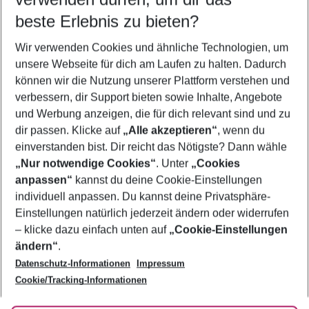
08.08.26
–
06.08.27
5-8 Nächte
beste Erlebnis zu bieten?
Wer wird verreisen
Wir verwenden Cookies und ähnliche Technologien, um
2 Erwachsene
Keine Kinder
unsere Webseite für dich am Laufen zu halten. Dadurch
können wir die Nutzung unserer Plattform verstehen und
Mehr Filter anzeigen
verbessern, dir Support bieten sowie Inhalte, Angebote
und Werbung anzeigen, die für dich relevant sind und zu
dir passen. Klicke auf
„Alle akzeptieren“
, wenn du
einverstanden bist. Dir reicht das Nötigste? Dann wähle
„Nur notwendige Cookies“
. Unter
„Cookies
anpassen“
kannst du deine Cookie-Einstellungen
Footer
Footer navigation
individuell anpassen. Du kannst deine Privatsphäre-
Über uns
Einstellungen natürlich jederzeit ändern oder widerrufen
AGB
– klicke dazu einfach unten auf
„Cookie-Einstellungen
Service & Hilfe
Bestpreisgarantie
ändern“
.
Datenschutz-Informationen
Impressum
Agenturbetreuung
Cookie-Einstellungen ändern
Folge uns
Barrierefreies Reisen
Cookie/Tracking-Informationen
Cookie-Richtlinie
Check-in
Datenschutz