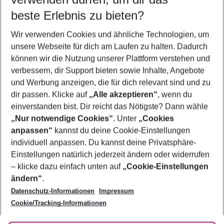
11.08.26
–
09.08.27
5-8 Nächte
beste Erlebnis zu bieten?
Wer wird verreisen
Wir verwenden Cookies und ähnliche Technologien, um
2 Erwachsene
Keine Kinder
unsere Webseite für dich am Laufen zu halten. Dadurch
können wir die Nutzung unserer Plattform verstehen und
Mehr Filter anzeigen
verbessern, dir Support bieten sowie Inhalte, Angebote
und Werbung anzeigen, die für dich relevant sind und zu
dir passen. Klicke auf
„Alle akzeptieren“
, wenn du
einverstanden bist. Dir reicht das Nötigste? Dann wähle
„Nur notwendige Cookies“
. Unter
„Cookies
anpassen“
kannst du deine Cookie-Einstellungen
Footer
Footer navigation
individuell anpassen. Du kannst deine Privatsphäre-
Über uns
Einstellungen natürlich jederzeit ändern oder widerrufen
AGB
– klicke dazu einfach unten auf
„Cookie-Einstellungen
Service & Hilfe
Bestpreisgarantie
ändern“
.
Datenschutz-Informationen
Impressum
Agenturbetreuung
Cookie-Einstellungen ändern
Folge uns
Barrierefreies Reisen
Cookie/Tracking-Informationen
Cookie-Richtlinie
Check-in
Datenschutz