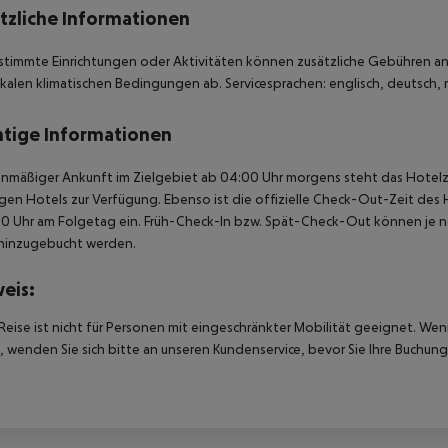
tzliche Informationen
stimmte Einrichtungen oder Aktivitäten können zusätzliche Gebühren anf
kalen klimatischen Bedingungen ab. Servicesprachen: englisch, deutsch, ru
tige Informationen
anmäßiger Ankunft im Zielgebiet ab 04:00 Uhr morgens steht das Hotelz
igen Hotels zur Verfügung. Ebenso ist die offizielle Check-Out-Zeit des 
00 Uhr am Folgetag ein. Früh-Check-In bzw. Spät-Check-Out können je n
hinzugebucht werden.
eis:
Reise ist nicht für Personen mit eingeschränkter Mobilität geeignet. We
 wenden Sie sich bitte an unseren Kundenservice, bevor Sie Ihre Buchung