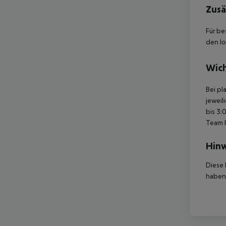
Zusä
Für be
den lo
Wich
Bei pl
jeweil
bis 3:
Team 
Hinw
Diese 
haben,