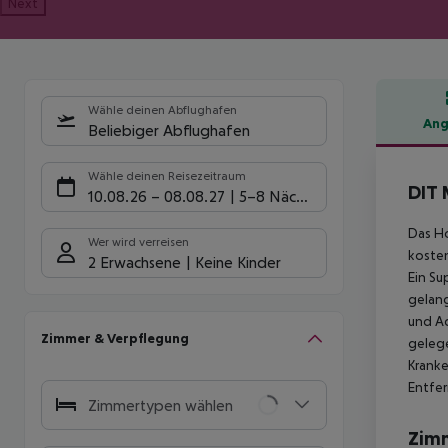
Next
Wähle deinen Abflughafen
Ang
Beliebiger Abflughafen
Hote
Wähle deinen Reisezeitraum
DIT 
10.08.26
–
08.08.27
5-8 Nächte
Das Ho
Wer wird verreisen
kosten
2 Erwachsene
Keine Kinder
Ein Su
gelang
und Aq
Zimmer & Verpflegung
gelege
Kranke
Entfe
Zimmertypen wählen
Zim