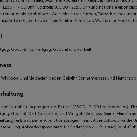
ssen dabei nur in ausgewählten Restaurants. Zusätzlich Softdrinks (00:00
 (12:30 - 17:00 Uhr), Cocktails (00:00 - 23:59 Uhr) und nationale alkoholi
internationale alkoholische Getränke sowie Kuchen/Gebäck zu bestimmte
ngebote inkludiert sowie freie Minibar. Einmal pro Woche eine Mahlzeit im
t
d (geg. Gebühr), Tennis (geg. Gebühr) und Fußball
ness
, Whirlpool und Massagen gegen Gebühr. Sonnenterasse und Hamam gg
rhaltung
 und Unterhaltungsangebote: Fitness (08:00 - 21:00 Uhr, kostenlos), Tisch
d (geg. Gebühr), Dart (kostenlos) und Minigolf. Wellness: Sauna, Hamam
altung für Erwachsene: Animationsprogramm mit Abendshows. Für die Unt
betreuung: Animationsprogramm für Kinder (von 4 - 12 Jahren). Mini-Club f