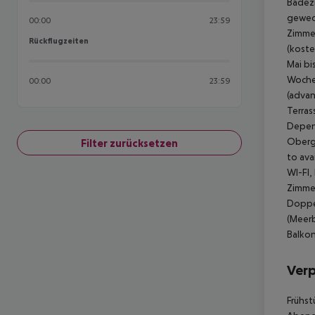
Badezi
gewech
00:00
23:59
Zimmer
Rückflugzeiten
Rückflugzeiten
(koste
Mai bi
Woche 
00:00
23:59
(advan
Terras
Depend
Oberge
Filter zurücksetzen
to ava
WI-FI,
Zimmer
Doppel
(Meerb
Balkon
Ver
Frühst