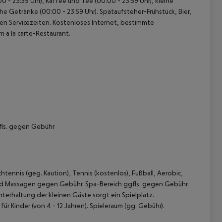
 - 23:59 Uhr), Kaffee und Tee (00:00 - 23:59 Uhr), kleine
sche Getränke (00:00 - 23:59 Uhr). Spätaufsteher-Frühstück, Bier,
n Servicezeiten. Kostenloses Internet, bestimmte
 a la carte-Restaurant.
fls. gegen Gebühr
tennis (geg. Kaution), Tennis (kostenlos), Fußball, Aerobic,
 und Massagen gegen Gebühr. Spa-Bereich ggfls. gegen Gebühr.
erhaltung der kleinen Gäste sorgt ein Spielplatz.
ür Kinder (von 4 - 12 Jahren). Spieleraum (gg. Gebühr).