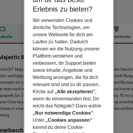
Erlebnis zu bieten?
Wir verwenden Cookies und
ähnliche Technologien, um
unsere Webseite für dich am
ebote
Hotelbeschreibung
Hotelmerkmale
Laufen zu halten. Dadurch
lbeschreibung
können wir die Nutzung unserer
Plattform verstehen und
Majestic Beach Resort
4
verbessern, dir Support bieten
tel DIT Majestic Beach Resort liegt direkt am Sunny Beach, einem Sand
sowie Inhalte, Angebote und
los verfügbar. Zum touristischen Zentrum sind es ca. 1 km. Die Stadt Burgas
Werbung anzeigen, die für dich
permarkt ist nach ca. 200 m zu erreichen. Zu den nächsten Bars und Rest
relevant sind und zu dir passen.
t man nach rund 200 m. Folgende Sehenswürdigkeiten sind vom Hotel aus e
Klicke auf
„Alle akzeptieren“
,
uapark (ca. 2 km). Für Mobilität im Urlaub sorgen ein Taxistand (ca. 10 m) 
wenn du einverstanden bist. Dir
ne Orte lassen sich über den Bahnhof in rund 40 km Entfernung erreichen.
reicht das Nötigste? Dann wähle
nhaus in etwa 10 km Entfernung. Der Flughafen (BOJ) ist ca. 27 km entfern
„Nur notwendige Cookies“
.
rnung.
Unter
„Cookies anpassen“
kannst du deine Cookie-
merbeschreibung