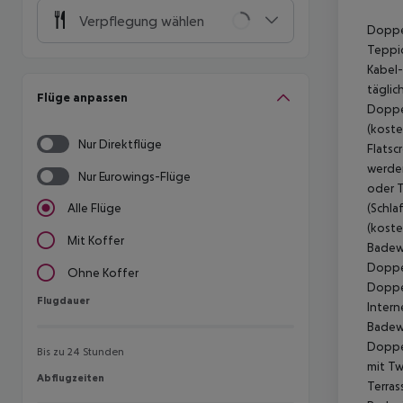
Verpflegung wählen
Doppel
Teppic
Kabel-
täglic
Flüge anpassen
Doppel
(koste
Nur Direktflüge
Flatsc
werden
Nur Eurowings-Flüge
oder T
(Schla
Alle Flüge
(koste
Mit Koffer
Badewa
Doppel
Ohne Koffer
Doppel
Flugdauer
Flugdauer
Intern
Badewa
Doppel
Bis zu 24 Stunden
mit Tw
Abflugzeiten
Abflugzeiten
Terras