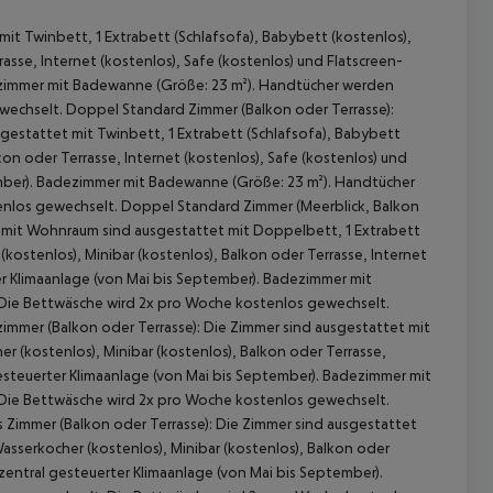
it Twinbett, 1 Extrabett (Schlafsofa), Babybett (kostenlos),
sse, Internet (kostenlos), Safe (kostenlos) und Flatscreen-
dezimmer mit Badewanne (Größe: 23 m²). Handtücher werden
wechselt. Doppel Standard Zimmer (Balkon oder Terrasse):
gestattet mit Twinbett, 1 Extrabett (Schlafsofa), Babybett
on oder Terrasse, Internet (kostenlos), Safe (kostenlos) und
ember). Badezimmer mit Badewanne (Größe: 23 m²). Handtücher
enlos gewechselt. Doppel Standard Zimmer (Meerblick, Balkon
r mit Wohnraum sind ausgestattet mit Doppelbett, 1 Extrabett
kostenlos), Minibar (kostenlos), Balkon oder Terrasse, Internet
er Klimaanlage (von Mai bis September). Badezimmer mit
Die Bettwäsche wird 2x pro Woche kostenlos gewechselt.
 akzeptieren
mmer (Balkon oder Terrasse): Die Zimmer sind ausgestattet mit
(kostenlos), Minibar (kostenlos), Balkon oder Terrasse,
gesteuerter Klimaanlage (von Mai bis September). Badezimmer mit
Die Bettwäsche wird 2x pro Woche kostenlos gewechselt.
Zimmer (Balkon oder Terrasse): Die Zimmer sind ausgestattet
asserkocher (kostenlos), Minibar (kostenlos), Balkon oder
 zentral gesteuerter Klimaanlage (von Mai bis September).