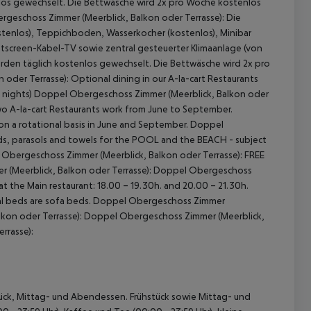
los gewechselt. Die Bettwäsche wird 2x pro Woche kostenlos
geschoss Zimmer (Meerblick, Balkon oder Terrasse): Die
ostenlos), Teppichboden, Wasserkocher (kostenlos), Minibar
Flatscreen-Kabel-TV sowie zentral gesteuerter Klimaanlage (von
den täglich kostenlos gewechselt. Die Bettwäsche wird 2x pro
er Terrasse): Optional dining in our A-la-cart Restaurants
of 5 nights) Doppel Obergeschoss Zimmer (Meerblick, Balkon oder
e two A-la-cart Restaurants work from June to September.
n a rotational basis in June and September. Doppel
ds, parasols and towels for the POOL and the BEACH - subject
el Obergeschoss Zimmer (Meerblick, Balkon oder Terrasse): FREE
r (Meerblick, Balkon oder Terrasse): Doppel Obergeschoss
at the Main restaurant: 18.00 – 19.30h. and 20.00 – 21.30h.
nal beds are sofa beds. Doppel Obergeschoss Zimmer
alkon oder Terrasse): Doppel Obergeschoss Zimmer (Meerblick,
rrasse):
hstück, Mittag- und Abendessen. Frühstück sowie Mittag- und