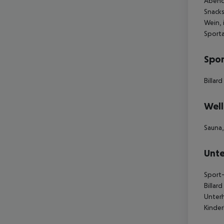
Abende
Snacks
Wein, 
Sporta
Spor
Billar
Well
Sauna
Unte
Sport-
Billar
Unterh
Kinder