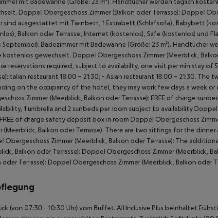
mmer mit Badewanne (Größe: 23 m²). Handtücher werden täglich kosten
selt. Doppel Obergeschoss Zimmer (Balkon oder Terrasse): Doppel Ober
 sind ausgestattet mit Twinbett, 1 Extrabett (Schlafsofa), Babybett (k
nlos), Balkon oder Terrasse, Internet (kostenlos), Safe (kostenlos) und 
s September). Badezimmer mit Badewanne (Größe: 23 m²). Handtücher wer
kostenlos gewechselt. Doppel Obergeschoss Zimmer (Meerblick, Balkon od
ce reservations required, subject to availabilty, one visit per min stay 
se): talian restaurant 18:00 – 21:30; - Asian restaurant 18:00 – 21:30. Th
ing on the occupancy of the hotel, they may work few days a week or o
schoss Zimmer (Meerblick, Balkon oder Terrasse): FREE of charge sunbe
ilability, 1 umbrella and 2 sunbeds per room subject to availability Dopp
 FREE of charge safety deposit box in room Doppel Obergeschoss Zimme
 (Meerblick, Balkon oder Terrasse): There are two sittings for the dinner 
 Obergeschoss Zimmer (Meerblick, Balkon oder Terrasse): The additio
lick, Balkon oder Terrasse): Doppel Obergeschoss Zimmer (Meerblick, B
 oder Terrasse): Doppel Obergeschoss Zimmer (Meerblick, Balkon oder Te
pflegung
ück (von 07:30 - 10:30 Uhr) vom Buffet. All Inclusive Plus beinhaltet Frü