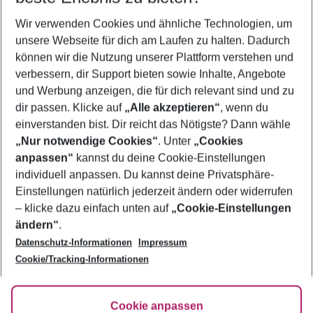
Wer wird verreisen
Wir verwenden Cookies und ähnliche Technologien, um
2 Erwachsene
Keine Kinder
unsere Webseite für dich am Laufen zu halten. Dadurch
können wir die Nutzung unserer Plattform verstehen und
Mehr Filter anzeigen
verbessern, dir Support bieten sowie Inhalte, Angebote
und Werbung anzeigen, die für dich relevant sind und zu
dir passen. Klicke auf
„Alle akzeptieren“
, wenn du
einverstanden bist. Dir reicht das Nötigste? Dann wähle
„Nur notwendige Cookies“
. Unter
„Cookies
anpassen“
kannst du deine Cookie-Einstellungen
Footer
Footer navigation
individuell anpassen. Du kannst deine Privatsphäre-
Über uns
Einstellungen natürlich jederzeit ändern oder widerrufen
AGB
– klicke dazu einfach unten auf
„Cookie-Einstellungen
Service & Hilfe
Bestpreisgarantie
ändern“
.
Datenschutz-Informationen
Impressum
Agenturbetreuung
Cookie-Einstellungen ändern
Folge uns
Barrierefreies Reisen
Cookie/Tracking-Informationen
Cookie-Richtlinie
Check-in
Datenschutz
FAQ
Fakten
Cookie anpassen
HanseMerkur Reiseversicherung
Flexibel buchen