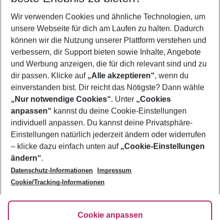
Wer wird verreisen
Wir verwenden Cookies und ähnliche Technologien, um
2 Erwachsene
Keine Kinder
unsere Webseite für dich am Laufen zu halten. Dadurch
können wir die Nutzung unserer Plattform verstehen und
Mehr Filter anzeigen
verbessern, dir Support bieten sowie Inhalte, Angebote
und Werbung anzeigen, die für dich relevant sind und zu
dir passen. Klicke auf
„Alle akzeptieren“
, wenn du
einverstanden bist. Dir reicht das Nötigste? Dann wähle
„Nur notwendige Cookies“
. Unter
„Cookies
anpassen“
kannst du deine Cookie-Einstellungen
Footer
Footer navigation
individuell anpassen. Du kannst deine Privatsphäre-
Über uns
Einstellungen natürlich jederzeit ändern oder widerrufen
AGB
– klicke dazu einfach unten auf
„Cookie-Einstellungen
Service & Hilfe
Bestpreisgarantie
ändern“
.
Datenschutz-Informationen
Impressum
Agenturbetreuung
Cookie-Einstellungen ändern
Folge uns
Barrierefreies Reisen
Cookie/Tracking-Informationen
Cookie-Richtlinie
Check-in
Datenschutz
FAQ
Fakten
Cookie anpassen
HanseMerkur Reiseversicherung
Flexibel buchen