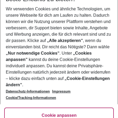
Wer wird verreisen
Wir verwenden Cookies und ähnliche Technologien, um
2 Erwachsene
Keine Kinder
unsere Webseite für dich am Laufen zu halten. Dadurch
können wir die Nutzung unserer Plattform verstehen und
Mehr Filter anzeigen
verbessern, dir Support bieten sowie Inhalte, Angebote
und Werbung anzeigen, die für dich relevant sind und zu
dir passen. Klicke auf
„Alle akzeptieren“
, wenn du
einverstanden bist. Dir reicht das Nötigste? Dann wähle
„Nur notwendige Cookies“
. Unter
„Cookies
anpassen“
kannst du deine Cookie-Einstellungen
Footer
Footer navigation
individuell anpassen. Du kannst deine Privatsphäre-
Über uns
Einstellungen natürlich jederzeit ändern oder widerrufen
AGB
– klicke dazu einfach unten auf
„Cookie-Einstellungen
Service & Hilfe
Bestpreisgarantie
ändern“
.
Datenschutz-Informationen
Impressum
Agenturbetreuung
Cookie-Einstellungen ändern
Folge uns
Barrierefreies Reisen
Cookie/Tracking-Informationen
Cookie-Richtlinie
Check-in
Datenschutz
FAQ
Fakten
Cookie anpassen
HanseMerkur Reiseversicherung
Flexibel buchen