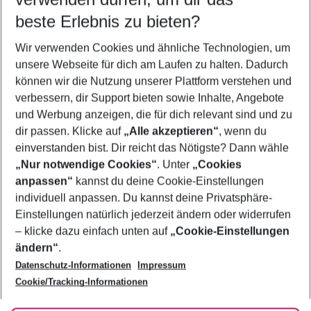
09.08.26
–
07.08.27
5-8 Nächte
beste Erlebnis zu bieten?
Wer wird verreisen
Wir verwenden Cookies und ähnliche Technologien, um
2 Erwachsene
Keine Kinder
unsere Webseite für dich am Laufen zu halten. Dadurch
können wir die Nutzung unserer Plattform verstehen und
Mehr Filter anzeigen
verbessern, dir Support bieten sowie Inhalte, Angebote
und Werbung anzeigen, die für dich relevant sind und zu
dir passen. Klicke auf
„Alle akzeptieren“
, wenn du
einverstanden bist. Dir reicht das Nötigste? Dann wähle
„Nur notwendige Cookies“
. Unter
„Cookies
anpassen“
kannst du deine Cookie-Einstellungen
Footer
Footer navigation
individuell anpassen. Du kannst deine Privatsphäre-
Über uns
Einstellungen natürlich jederzeit ändern oder widerrufen
AGB
– klicke dazu einfach unten auf
„Cookie-Einstellungen
Service & Hilfe
Bestpreisgarantie
ändern“
.
Datenschutz-Informationen
Impressum
Agenturbetreuung
Cookie-Einstellungen ändern
Folge uns
Barrierefreies Reisen
Cookie/Tracking-Informationen
Cookie-Richtlinie
Check-in
Datenschutz